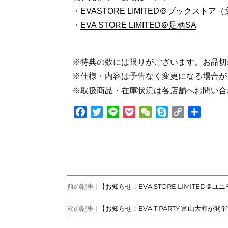
・
EVASTORE LIMITED＠ブックスト
・
EVA STORE LIMITED＠足柄SA
※特典の数には限りがございます。お品切
※仕様・内容は予告なく変更になる場合が
※取扱商品・在庫状況は各店舗へお問い合
F
T
L
P
W
S
C
共
a
w
i
o
e
k
o
有
c
i
n
c
C
y
p
e
t
e
k
h
p
y
b
t
e
a
e
L
o
e
t
t
i
投
o
r
n
前の記事 |
【お知らせ：EVA STORE LIMITED＠ユニ
k
k
稿
次の記事 |
【お知らせ：EVA T PARTY 富山大和が開催決
ナ