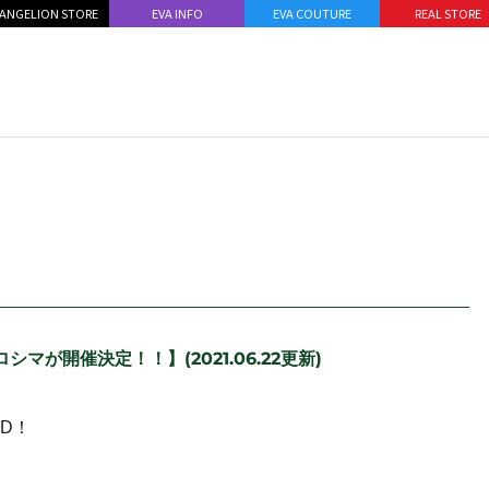
ANGELION STORE
EVA INFO
EVA COUTURE
REAL STORE
ロシマが開催決定！！】(2021.06.22更新)
ED！