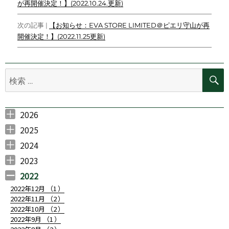
o
e
t
t
i
が再開催決定！】(2022.10.24.更新)
稿
o
r
n
ナ
k
k
次の記事 |
【お知らせ：EVA STORE LIMITED＠ピエリ守山が再
開催決定！】(2022.11.25更新)
ビ
ゲ
検
ー
索:
シ
ョ
2026
2026年7月 （
2026年6月 （
2026年5月 （
2026年3月 （
2026年2月 （
ン
1
4
1
1
2
）
）
）
）
）
2025
2025年11月 （
2025年10月 （
2025年9月 （
2025年7月 （
2025年6月 （
2025年5月 （
2025年4月 （
2025年3月 （
2025年2月 （
2025年1月 （
3
1
2
3
4
3
1
1
1
1
）
）
）
）
）
）
）
）
）
）
2024
2024年12月 （
2024年11月 （
2024年10月 （
2024年7月 （
2024年6月 （
2024年5月 （
2024年4月 （
2024年3月 （
2024年2月 （
2024年1月 （
1
3
3
1
2
2
1
1
2
1
）
）
）
）
）
）
）
）
）
）
2023
2023年10月 （
2023年8月 （
2023年7月 （
2023年6月 （
2023年5月 （
2023年4月 （
2023年3月 （
2023年2月 （
2023年1月 （
1
1
1
1
2
2
3
2
1
）
）
）
）
）
）
）
）
）
2022
2022年12月 （
1
）
2022年11月 （
2
）
2022年10月 （
2
）
2022年9月 （
1
）