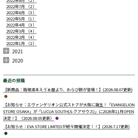
2022年8月 （
2
）
2022年7月 （
2
）
2022年6月 （
3
）
2022年5月 （
1
）
2022年4月 （
3
）
2022年3月 （
4
）
2022年2月 （
4
）
2022年1月 （
2
）
2021
2021年12月 （
2021年11月 （
2021年10月 （
2021年9月 （
2021年8月 （
2021年7月 （
2021年6月 （
2021年5月 （
2021年4月 （
2021年3月 （
2021年2月 （
2021年1月 （
4
7
6
7
2
10
10
4
7
5
4
3
）
）
）
）
）
）
）
）
）
）
）
）
2020
2020年12月 （
2020年10月 （
2020年9月 （
2020年8月 （
2020年7月 （
2020年6月 （
2020年4月 （
3
1
4
1
1
14
1
）
）
）
）
）
）
）
最近の投稿
【新商品：箱根湯本えゔぁ屋より、わらび餅が登場！】(2026.08.07更新)
【お知らせ：エヴァンゲリオン公式ストアが大阪に誕生！「EVANGELION
STORE OSAKA」が「LUCUA SOUTH(ルクアサウス)」に2026年11月OPEN
決定！】（2026.08.05更新）
【お知らせ：EVA STORE LIMITEDが続々開催決定！！】(2026.7.17更新)