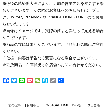
※今後の感染拡大等により、店舗の営業内容を変更する場
合がございます。その際のお客様へのお知らせは、ブロ
グ、Twitter、facebook(＠EVANGELION STORE)にてお知
らせいたします。
※画像はイメージです。実際の商品と異なって見える場合
がございます。
※商品の数には限りがございます。お品切れの際はご容赦
ください。
※仕様・内容は予告なく変更になる場合がございます。
※取扱商品・在庫状況は各店舗へお問い合わせください。
F
T
L
P
W
S
C
共
a
w
i
o
e
k
o
有
c
i
n
c
C
y
p
e
t
e
k
h
p
y
投
b
t
e
a
e
L
前の記事 |
【お知らせ：EVA STORE LIMITED@モラージュ菖蒲