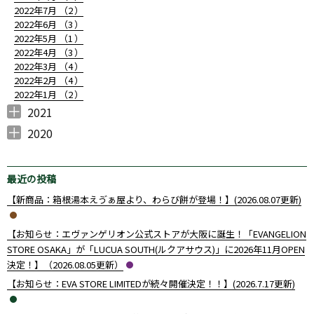
2022年7月 （
2
）
2022年6月 （
3
）
2022年5月 （
1
）
2022年4月 （
3
）
2022年3月 （
4
）
2022年2月 （
4
）
2022年1月 （
2
）
2021
2021年12月 （
2021年11月 （
2021年10月 （
2021年9月 （
2021年8月 （
2021年7月 （
2021年6月 （
2021年5月 （
2021年4月 （
2021年3月 （
2021年2月 （
2021年1月 （
4
7
6
7
2
10
10
4
7
5
4
3
）
）
）
）
）
）
）
）
）
）
）
）
2020
2020年12月 （
2020年10月 （
2020年9月 （
2020年8月 （
2020年7月 （
2020年6月 （
2020年4月 （
3
1
4
1
1
14
1
）
）
）
）
）
）
）
最近の投稿
【新商品：箱根湯本えゔぁ屋より、わらび餅が登場！】(2026.08.07更新)
【お知らせ：エヴァンゲリオン公式ストアが大阪に誕生！「EVANGELION
STORE OSAKA」が「LUCUA SOUTH(ルクアサウス)」に2026年11月OPEN
決定！】（2026.08.05更新）
【お知らせ：EVA STORE LIMITEDが続々開催決定！！】(2026.7.17更新)