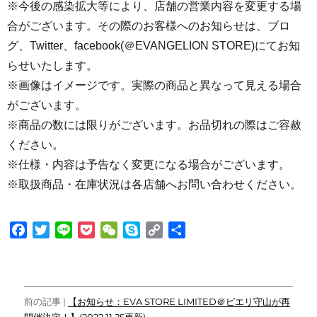
※今後の感染拡大等により、店舗の営業内容を変更する場
合がございます。その際のお客様へのお知らせは、ブロ
グ、Twitter、facebook(＠EVANGELION STORE)にてお知
らせいたします。
※画像はイメージです。実際の商品と異なって見える場合
がございます。
※商品の数には限りがございます。お品切れの際はご容赦
ください。
※仕様・内容は予告なく変更になる場合がございます。
※取扱商品・在庫状況は各店舗へお問い合わせください。
F
T
L
P
W
S
C
共
a
w
i
o
e
k
o
有
c
i
n
c
C
y
p
e
t
e
k
h
p
y
投
b
t
e
a
e
L
前の記事 |
【お知らせ：EVA STORE LIMITED＠ピエリ守山が再
o
e
t
t
i
開催決定！】(2022.11.25更新)