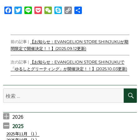
F
T
L
P
W
S
C
共
a
w
i
o
e
k
o
有
c
i
n
c
C
y
p
e
t
e
k
h
p
y
投
b
t
e
a
e
L
前の記事 |
【お知らせ：EVANGELION STORE SHINJUKUが期
o
e
t
t
i
間限定で開催決定！！】(2025.09.12更新)
稿
o
r
n
ナ
k
k
次の記事 |
【お知らせ：EVANGELION STORE SHINJUKUで
「ゆるしとグリーティング」が開催決定！！】(2025.10.03更新)
ビ
ゲ
検
ー
索:
シ
ョ
2026
2026年7月 （
2026年6月 （
2026年5月 （
2026年3月 （
2026年2月 （
ン
1
4
1
1
2
）
）
）
）
）
2025
2025年11月 （
1
）
2025年10月 （
1
）