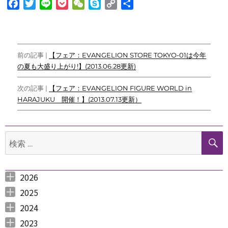
F
T
L
P
W
S
C
共
a
w
i
o
e
k
o
有
c
i
n
c
C
y
p
e
t
e
k
h
p
y
投
b
t
e
a
e
L
前の記事 |
【フェア：EVANGELION STORE TOKYO-01は今年
o
e
t
t
i
の夏も大盛り上がり!】(2013.06.28更新)
稿
o
r
n
ナ
k
k
次の記事 |
【フェア：EVANGELION FIGURE WORLD in
HARAJUKU 開催！】(2013.07.13更新）
ビ
ゲ
検
ー
索:
シ
ョ
2026
2026年8月 （
2026年6月 （
2026年5月 （
2026年4月 （
2026年3月 （
2026年2月 （
2026年1月 （
ン
1
3
1
1
4
1
1
）
）
）
）
）
）
）
2025
2025年12月 （
2025年11月 （
2025年10月 （
2025年9月 （
2025年8月 （
2025年7月 （
2025年6月 （
2025年5月 （
2025年4月 （
2025年3月 （
2025年2月 （
2025年1月 （
4
3
2
3
2
4
2
2
1
4
3
4
）
）
）
）
）
）
）
）
）
）
）
）
2024
2024年12月 （
2024年11月 （
2024年10月 （
2024年9月 （
2024年8月 （
2024年7月 （
2024年6月 （
2024年5月 （
2024年3月 （
2024年2月 （
2024年1月 （
1
2
1
1
1
1
2
2
3
3
5
）
）
）
）
）
）
）
）
）
）
）
2023