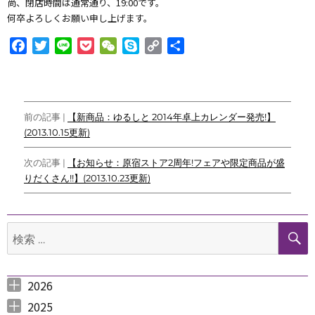
尚、閉店時間は通常通り、19:00です。
何卒よろしくお願い申し上げます。
F
T
L
P
W
S
C
共
a
w
i
o
e
k
o
有
c
i
n
c
C
y
p
e
t
e
k
h
p
y
投
b
t
e
a
e
L
前の記事 |
【新商品：ゆるしと 2014年卓上カレンダー発売!】
o
e
t
t
i
(2013.10.15更新)
稿
o
r
n
ナ
k
k
次の記事 |
【お知らせ：原宿ストア2周年!フェアや限定商品が盛
りだくさん!!】(2013.10.23更新)
ビ
ゲ
検
ー
索:
シ
ョ
2026
2026年8月 （
2026年6月 （
2026年5月 （
2026年4月 （
2026年3月 （
2026年2月 （
2026年1月 （
ン
1
3
1
1
4
1
1
）
）
）
）
）
）
）
2025