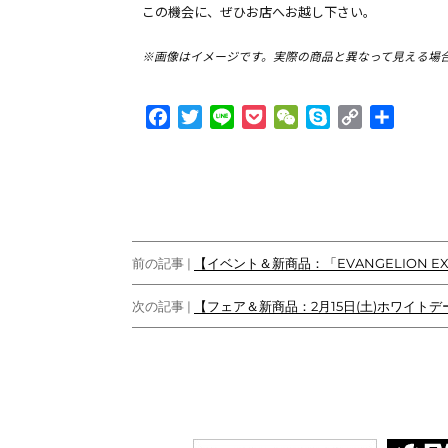
この機会に、ぜひお店へお越し下さい。
※
画像はイメージです。実際の商品と異なって見える場
F
T
L
P
W
S
C
共
a
w
i
o
e
k
o
有
c
i
n
c
C
y
p
e
t
e
k
h
p
y
b
t
e
a
e
L
o
e
t
t
i
投
o
r
n
前の記事 |
【イベント＆新商品：「EVANGELION EXP
k
k
稿
次の記事 |
【フェア＆新商品：2月15日(土)ホワイトデー
ナ
ビ
ゲ
ー