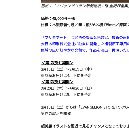
初出：「ヱヴァンゲリヲン新劇場版：破 全記録全集」
価格：45,000円＋税
仕様：木製額装付き／額：縦595×横475mm／原画：
「プリモアート」は10色の豊富な色数と、最新の画
大日本印刷株式会社が独自に開発した複製原画専用
色域の広い鮮やかな発色で、作品を演出・再現いた
＜第1次受注期間＞
2月15日（土）〜3月19日（水）
※商品お届けは4月下旬を予定
＜第2次受注期間＞
3月20日（木）〜4月20日（日）
※商品お届けは5月下旬を予定
2月15日（土）からは「EVANGELION STORE TOKYO
実物の展示を開催。
超美麗イラストを間近で見るチャンス
となっており