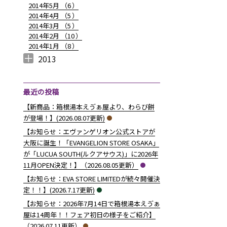
2014年5月 （
6
）
2014年4月 （
5
）
2014年3月 （
5
）
2014年2月 （
10
）
2014年1月 （
8
）
2013
2013年12月 （
2013年11月 （
2013年10月 （
2013年9月 （
2013年8月 （
2013年7月 （
2013年6月 （
6
10
4
6
14
13
8
）
）
）
）
）
）
）
最近の投稿
【新商品：箱根湯本えゔぁ屋より、わらび餅
が登場！】(2026.08.07更新)
【お知らせ：エヴァンゲリオン公式ストアが
大阪に誕生！「EVANGELION STORE OSAKA」
が「LUCUA SOUTH(ルクアサウス)」に2026年
11月OPEN決定！】（2026.08.05更新）
【お知らせ：EVA STORE LIMITEDが続々開催決
定！！】(2026.7.17更新)
【お知らせ：2026年7月14日で箱根湯本えゔぁ
屋は14周年！！フェア初日の様子をご紹介】
（2026.07.11更新）