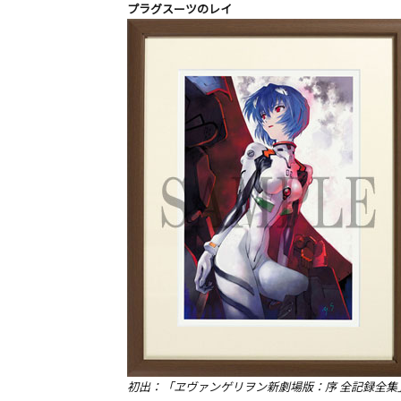
プラグスーツのレイ
初出：「ヱヴァンゲリヲン新劇場版：序 全記録全集