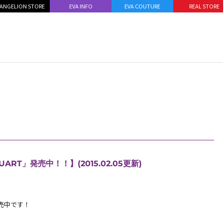
ANGELION STORE
EVA INFO
EVA COUTURE
REAL STORE
RT」発売中！！】(2015.02.05更新)
発売中です！