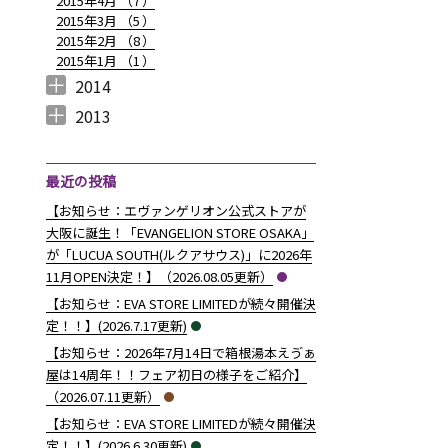
2015年4月 （
7
）
2015年3月 （
5
）
2015年2月 （
8
）
2015年1月 （
1
）
2014
2014年12月 （
2014年11月 （
2014年10月 （
2014年9月 （
2014年8月 （
2014年7月 （
2014年6月 （
2014年5月 （
2014年4月 （
2014年3月 （
2014年2月 （
2014年1月 （
4
2
1
1
6
5
5
10
8
10
7
14
）
）
）
）
）
）
）
）
）
）
）
）
2013
2013年12月 （
2013年11月 （
2013年10月 （
2013年9月 （
2013年8月 （
2013年7月 （
2013年6月 （
6
10
4
6
14
13
8
）
）
）
）
）
）
）
最近の投稿
【お知らせ：エヴァンゲリオン公式ストアが
大阪に誕生！「EVANGELION STORE OSAKA」
が「LUCUA SOUTH(ルクアサウス)」に2026年
11月OPEN決定！】（2026.08.05更新）
【お知らせ：EVA STORE LIMITEDが続々開催決
定！！】(2026.7.17更新)
【お知らせ：2026年7月14日で箱根湯本えゔぁ
屋は14周年！！フェア初日の様子をご紹介】
（2026.07.11更新）
【お知らせ：EVA STORE LIMITEDが続々開催決
定！！】(2026.6.30更新)