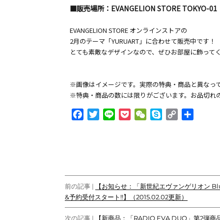
■販売場所：EVANGELION STORE TOKYO-01
EVANGELION STORE オンラインストアの
2月のテーマ「YURUART」に合わせて販売中です！
とても素敵なデザインなので、ぜひお部屋に飾って
※画像はイメージです。実際の特典・商品と異なっ
※特典・商品の数には限りがございます。お品切れ
F
T
L
P
W
S
C
共
a
w
i
o
e
k
o
有
c
i
n
c
C
y
p
e
t
e
k
h
p
y
b
t
e
a
e
L
o
e
t
t
i
投
o
r
n
前の記事 |
【お知らせ：「新世紀エヴァンゲリオン Blu-
k
k
&予約受付スタート!!】（2015.02.02更新）
稿
ナ
次の記事 |
【新商品：「RADIO EVA DUO」第2弾