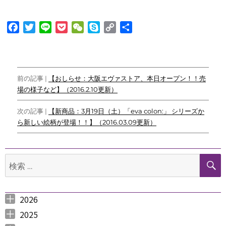
F
T
L
P
W
S
C
共
a
w
i
o
e
k
o
有
c
i
n
c
C
y
p
e
t
e
k
h
p
y
投
b
t
e
a
e
L
前の記事 |
【おしらせ：大阪エヴァストア、本日オープン！！売
o
e
t
t
i
場の様子など】（2016.2.10更新）
稿
o
r
n
ナ
k
k
次の記事 |
【新商品：3月19日（土）「eva colon:」 シリーズか
ら新しい絵柄が登場！！】（2016.03.09更新）
ビ
ゲ
検
ー
索:
シ
ョ
2026
2026年8月 （
2026年6月 （
2026年5月 （
2026年4月 （
2026年3月 （
2026年2月 （
2026年1月 （
ン
1
3
1
1
4
1
1
）
）
）
）
）
）
）
2025