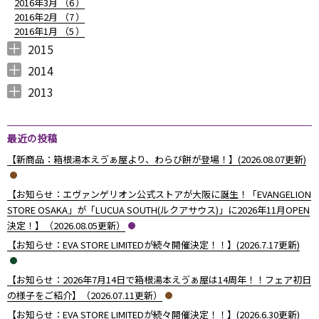
2016年3月 （
6
）
2016年2月 （
7
）
2016年1月 （
5
）
2015
2015年12月 （
2015年11月 （
2015年10月 （
2015年9月 （
2015年8月 （
2015年7月 （
2015年6月 （
2015年5月 （
2015年4月 （
2015年3月 （
2015年2月 （
2015年1月 （
5
6
4
5
4
7
5
8
1
11
10
8
）
）
）
）
）
）
）
）
）
）
）
）
2014
2014年12月 （
2014年11月 （
2014年10月 （
2014年9月 （
2014年8月 （
2014年7月 （
2014年6月 （
2014年5月 （
2014年4月 （
2014年3月 （
2014年2月 （
2014年1月 （
4
2
1
1
6
5
5
10
8
10
7
14
）
）
）
）
）
）
）
）
）
）
）
）
2013
2013年12月 （
2013年11月 （
2013年10月 （
2013年9月 （
2013年8月 （
2013年7月 （
2013年6月 （
6
10
4
6
14
13
8
）
）
）
）
）
）
）
最近の投稿
【新商品：箱根湯本えゔぁ屋より、わらび餅が登場！】(2026.08.07更新)
【お知らせ：エヴァンゲリオン公式ストアが大阪に誕生！「EVANGELION
STORE OSAKA」が「LUCUA SOUTH(ルクアサウス)」に2026年11月OPEN
決定！】（2026.08.05更新）
【お知らせ：EVA STORE LIMITEDが続々開催決定！！】(2026.7.17更新)
【お知らせ：2026年7月14日で箱根湯本えゔぁ屋は14周年！！フェア初日
の様子をご紹介】（2026.07.11更新）
【お知らせ：EVA STORE LIMITEDが続々開催決定！！】(2026.6.30更新)