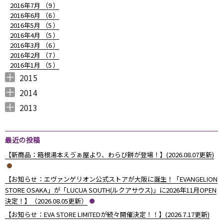
2016年7月 （
9
）
2016年6月 （
6
）
2016年5月 （
5
）
2016年4月 （
5
）
2016年3月 （
6
）
2016年2月 （
7
）
2016年1月 （
5
）
2015
2015年12月 （
2015年11月 （
2015年10月 （
2015年9月 （
2015年8月 （
2015年7月 （
2015年6月 （
2015年5月 （
2015年4月 （
2015年3月 （
2015年2月 （
2015年1月 （
5
6
4
5
4
7
5
8
1
11
10
8
）
）
）
）
）
）
）
）
）
）
）
）
2014
2014年12月 （
2014年11月 （
2014年10月 （
2014年9月 （
2014年8月 （
2014年7月 （
2014年6月 （
2014年5月 （
2014年4月 （
2014年3月 （
2014年2月 （
2014年1月 （
4
2
1
1
6
5
5
10
8
10
7
14
）
）
）
）
）
）
）
）
）
）
）
）
2013
2013年12月 （
2013年11月 （
2013年10月 （
2013年9月 （
2013年8月 （
2013年7月 （
2013年6月 （
6
10
4
6
14
13
8
）
）
）
）
）
）
）
最近の投稿
【新商品：箱根湯本えゔぁ屋より、わらび餅が登場！】(2026.08.07更新)
【お知らせ：エヴァンゲリオン公式ストアが大阪に誕生！「EVANGELION
STORE OSAKA」が「LUCUA SOUTH(ルクアサウス)」に2026年11月OPEN
決定！】（2026.08.05更新）
【お知らせ：EVA STORE LIMITEDが続々開催決定！！】(2026.7.17更新)