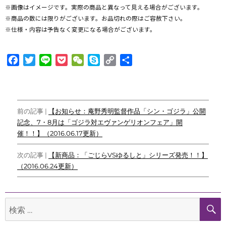
※画像はイメージです。実際の商品と異なって見える場合がございます。
※商品の数には限りがございます。お品切れの際はご容赦下さい。
※仕様・内容は予告なく変更になる場合がございます。
F
T
L
P
W
S
C
共
a
w
i
o
e
k
o
有
c
i
n
c
C
y
p
e
t
e
k
h
p
y
投
b
t
e
a
e
L
前の記事 |
【お知らせ：庵野秀明監督作品「シン・ゴジラ」公開
o
e
t
t
i
記念、7・8月は「ゴジラ対エヴァンゲリオンフェア」開
稿
o
r
n
催！！】（2016.06.17更新）
ナ
k
k
次の記事 |
【新商品：「ごじらVSゆるしと」シリーズ発売！！】
ビ
（2016.06.24更新）
ゲ
ー
検
シ
索: