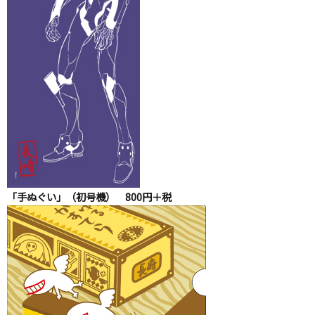
「手ぬぐい」（初号機） 800円＋税