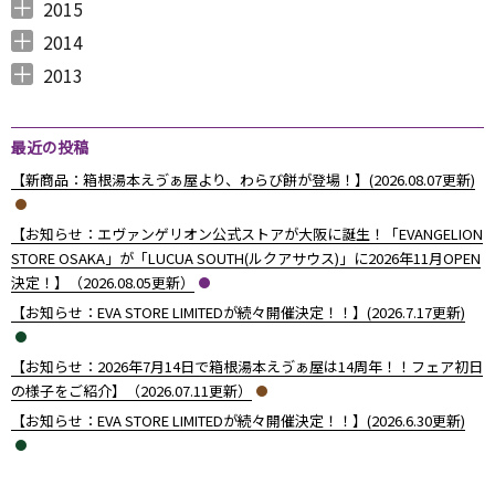
2015
2015年12月 （
2015年11月 （
2015年10月 （
2015年9月 （
2015年8月 （
2015年7月 （
2015年6月 （
2015年5月 （
2015年4月 （
2015年3月 （
2015年2月 （
2015年1月 （
5
6
4
5
4
7
5
8
1
11
10
8
）
）
）
）
）
）
）
）
）
）
）
）
2014
2014年12月 （
2014年11月 （
2014年10月 （
2014年9月 （
2014年8月 （
2014年7月 （
2014年6月 （
2014年5月 （
2014年4月 （
2014年3月 （
2014年2月 （
2014年1月 （
4
2
1
1
6
5
5
10
8
10
7
14
）
）
）
）
）
）
）
）
）
）
）
）
2013
2013年12月 （
2013年11月 （
2013年10月 （
2013年9月 （
2013年8月 （
2013年7月 （
2013年6月 （
6
10
4
6
14
13
8
）
）
）
）
）
）
）
最近の投稿
【新商品：箱根湯本えゔぁ屋より、わらび餅が登場！】(2026.08.07更新)
【お知らせ：エヴァンゲリオン公式ストアが大阪に誕生！「EVANGELION
STORE OSAKA」が「LUCUA SOUTH(ルクアサウス)」に2026年11月OPEN
決定！】（2026.08.05更新）
【お知らせ：EVA STORE LIMITEDが続々開催決定！！】(2026.7.17更新)
【お知らせ：2026年7月14日で箱根湯本えゔぁ屋は14周年！！フェア初日
の様子をご紹介】（2026.07.11更新）
【お知らせ：EVA STORE LIMITEDが続々開催決定！！】(2026.6.30更新)