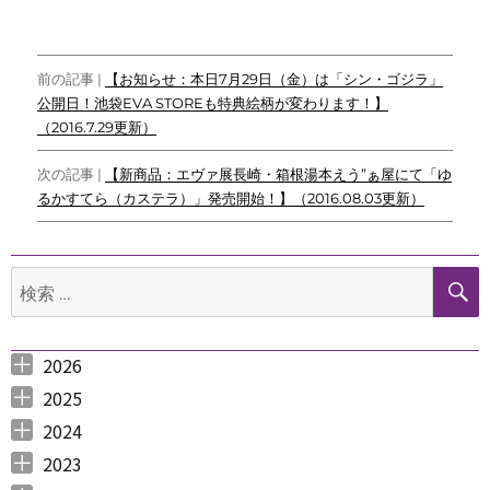
c
i
n
c
C
y
p
e
t
e
k
h
p
y
投
b
t
e
a
e
L
前の記事 |
【お知らせ：本日7月29日（金）は「シン・ゴジラ」
o
e
t
t
i
公開日！池袋EVA STOREも特典絵柄が変わります！】
稿
o
r
n
（2016.7.29更新）
ナ
k
k
次の記事 |
【新商品：エヴァ展長崎・箱根湯本えう”ぁ屋にて「ゆ
ビ
るかすてら（カステラ）」発売開始！】（2016.08.03更新）
ゲ
ー
検
シ
索:
ョ
2026
ン
2026年8月 （
2026年6月 （
2026年5月 （
2026年4月 （
2026年3月 （
2026年2月 （
2026年1月 （
1
3
1
1
4
1
1
）
）
）
）
）
）
）
2025
2025年12月 （
2025年11月 （
2025年10月 （
2025年9月 （
2025年8月 （
2025年7月 （
2025年6月 （
2025年5月 （
2025年4月 （
2025年3月 （
2025年2月 （
2025年1月 （
4
3
2
3
2
4
2
2
1
4
3
4
）
）
）
）
）
）
）
）
）
）
）
）
2024
2024年12月 （
2024年11月 （
2024年10月 （
2024年9月 （
2024年8月 （
2024年7月 （
2024年6月 （
2024年5月 （
2024年3月 （
2024年2月 （
2024年1月 （
1
2
1
1
1
1
2
2
3
3
5
）
）
）
）
）
）
）
）
）
）
）
2023