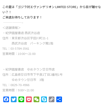
この夏は「ゴジラ対エヴァンゲリオン LIMITED STORE」から目が離せな
い？！
ご来店お待ちしております！
——————–
＜店舗情報＞
・紀伊國屋書店 西武渋谷店
住所：東京都渋谷区宇田川町21-1
西武渋谷店 パーキング館1階
TEL：03-5784-3561
営業時間：10:00～21:00
・紀伊國屋書店 ゆめタウン廿日市店
住所：広島県廿日市市下平良2丁目2番地1号
ゆめタウン廿日市 3階
TEL：0829-70-4966
営業時間：9:00～21:00
F
T
L
P
W
S
C
共
a
w
i
o
e
k
o
有