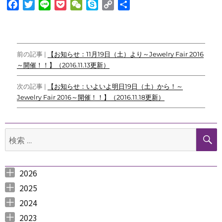
F
T
L
P
W
S
C
共
a
w
i
o
e
k
o
有
c
i
n
c
C
y
p
e
t
e
k
h
p
y
投
b
t
e
a
e
L
前の記事 |
【お知らせ：11月19日（土）より～Jewelry Fair 2016
o
e
t
t
i
～開催！！】（2016.11.13更新）
稿
o
r
n
ナ
k
k
次の記事 |
【お知らせ：いよいよ明日19日（土）から！～
Jewelry Fair 2016～開催！！】（2016.11.18更新）
ビ
ゲ
検
ー
索:
シ
ョ
2026
2026年8月 （
2026年6月 （
2026年5月 （
2026年4月 （
2026年3月 （
2026年2月 （
2026年1月 （
ン
1
3
1
1
4
1
1
）
）
）
）
）
）
）
2025
2025年12月 （
2025年11月 （
2025年10月 （
2025年9月 （
2025年8月 （
2025年7月 （
2025年6月 （
2025年5月 （
2025年4月 （
2025年3月 （
2025年2月 （
2025年1月 （
4
3
2
3
2
4
2
2
1
4
3
4
）
）
）
）
）
）
）
）
）
）
）
）
2024
2024年12月 （
2024年11月 （
2024年10月 （
2024年9月 （
2024年8月 （
2024年7月 （
2024年6月 （
2024年5月 （
2024年3月 （
2024年2月 （
2024年1月 （
1
2
1
1
1
1
2
2
3
3
5
）
）
）
）
）
）
）
）
）
）
）
2023