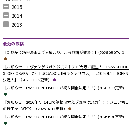
2015
2015年12月 （
2015年11月 （
2015年10月 （
2015年9月 （
2015年8月 （
2015年7月 （
2015年6月 （
2015年5月 （
2015年4月 （
2015年3月 （
2015年2月 （
2015年1月 （
5
6
4
5
4
7
5
8
1
11
10
8
）
）
）
）
）
）
）
）
）
）
）
）
2014
2014年12月 （
2014年11月 （
2014年10月 （
2014年9月 （
2014年8月 （
2014年7月 （
2014年6月 （
2014年5月 （
2014年4月 （
2014年3月 （
2014年2月 （
2014年1月 （
4
2
1
1
6
5
5
10
8
10
7
14
）
）
）
）
）
）
）
）
）
）
）
）
2013
2013年12月 （
2013年11月 （
2013年10月 （
2013年9月 （
2013年8月 （
2013年7月 （
2013年6月 （
6
10
4
6
14
13
8
）
）
）
）
）
）
）
最近の投稿
【新商品：箱根湯本えゔぁ屋より、わらび餅が登場！】(2026.08.07更新)
【お知らせ：エヴァンゲリオン公式ストアが大阪に誕生！「EVANGELION
STORE OSAKA」が「LUCUA SOUTH(ルクアサウス)」に2026年11月OPEN
決定！】（2026.08.05更新）
【お知らせ：EVA STORE LIMITEDが続々開催決定！！】(2026.7.17更新)
【お知らせ：2026年7月14日で箱根湯本えゔぁ屋は14周年！！フェア初日
の様子をご紹介】（2026.07.11更新）
【お知らせ：EVA STORE LIMITEDが続々開催決定！！】(2026.6.30更新)