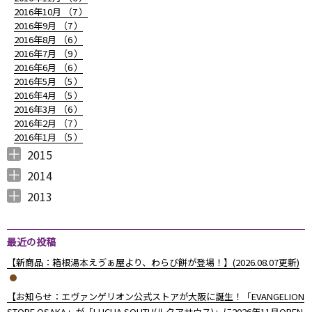
2016年10月 （
7
）
2016年9月 （
7
）
2016年8月 （
6
）
2016年7月 （
9
）
2016年6月 （
6
）
2016年5月 （
5
）
2016年4月 （
5
）
2016年3月 （
6
）
2016年2月 （
7
）
2016年1月 （
5
）
2015
2015年12月 （
2015年11月 （
2015年10月 （
2015年9月 （
2015年8月 （
2015年7月 （
2015年6月 （
2015年5月 （
2015年4月 （
2015年3月 （
2015年2月 （
2015年1月 （
5
6
4
5
4
7
5
8
1
11
10
8
）
）
）
）
）
）
）
）
）
）
）
）
2014
2014年12月 （
2014年11月 （
2014年10月 （
2014年9月 （
2014年8月 （
2014年7月 （
2014年6月 （
2014年5月 （
2014年4月 （
2014年3月 （
2014年2月 （
2014年1月 （
4
2
1
1
6
5
5
10
8
10
7
14
）
）
）
）
）
）
）
）
）
）
）
）
2013
2013年12月 （
2013年11月 （
2013年10月 （
2013年9月 （
2013年8月 （
2013年7月 （
2013年6月 （
6
10
4
6
14
13
8
）
）
）
）
）
）
）
最近の投稿
【新商品：箱根湯本えゔぁ屋より、わらび餅が登場！】(2026.08.07更新)
【お知らせ：エヴァンゲリオン公式ストアが大阪に誕生！「EVANGELION
STORE OSAKA」が「LUCUA SOUTH(ルクアサウス)」に2026年11月OPEN