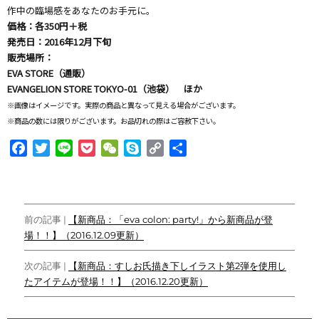
作中の臨場感をあなたのお手元に。
価格：各350円＋税
発売日：2016年12月下旬
販売場所：
EVA STORE（通販）
EVANGELION STORE TOKYO-01（池袋） ほか
※画像はイメージです。実際の商品と異なって見える場合がございます。
※商品の数には限りがございます。お品切れの際はご容赦下さい。
F
T
L
P
W
S
C
共
a
w
i
o
e
k
o
有
c
i
n
c
C
y
p
e
t
e
k
h
p
y
投
b
t
e
a
e
L
前の記事 |
【新商品：「eva colon: party!」から新商品が登
o
e
t
t
i
場！！】（2016.12.09更新）
稿
o
r
n
ナ
k
k
次の記事 |
【新商品：すしお氏描き下しイラスト第2弾を使用し
たアイテムが登場！！】（2016.12.20更新）
ビ
ゲ