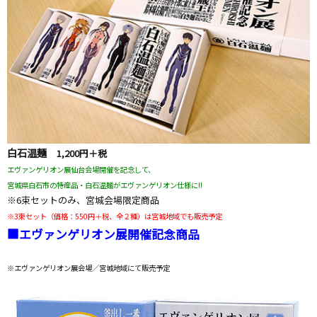
白石温麺
1,200円＋税
エヴァンゲリオン展仙台会場開催を記念して、
宮城県白石市の特産品・白石温麺がエヴァンゲリオン仕様に!!
※6束セットのみ、宮城会場限定商品
※3束セット（価格：550円＋税、全２種）
は宮城地域でも販売予定
■エヴァンゲリオン展開催記念商品
※エヴァンゲリオン展会場／宮城地域にて販売予定