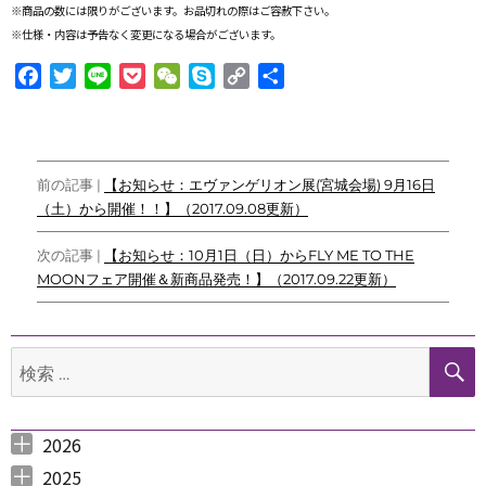
※商品の数には限りがございます。お品切れの際はご容赦下さい。
※仕様・内容は予告なく変更になる場合がございます
。
F
T
L
P
W
S
C
共
a
w
i
o
e
k
o
有
c
i
n
c
C
y
p
e
t
e
k
h
p
y
投
b
t
e
a
e
L
前の記事 |
【お知らせ：エヴァンゲリオン展(宮城会場) 9月16日
o
e
t
t
i
（土）から開催！！】（2017.09.08更新）
稿
o
r
n
ナ
k
k
次の記事 |
【お知らせ：10月1日（日）からFLY ME TO THE
MOONフェア開催＆新商品発売！】（2017.09.22更新）
ビ
ゲ
検
ー
索:
シ
ョ
2026
2026年8月 （
2026年6月 （
2026年5月 （
2026年4月 （
2026年3月 （
2026年2月 （
2026年1月 （
ン
1
3
1
1
4
1
1
）
）
）
）
）
）
）
2025