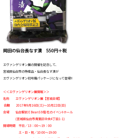
岡田の仙台長なす漬
550円＋税
エヴァンゲリオン展の開催を記念して、
宮城県仙台市の特産品・仙台長なす漬が
エヴァンゲリオン初号機パッケージになって登場!!
＜＜エヴァンゲリオン展情報＞＞
名称 エヴァンゲリオン展【宮城会場】
会期 2017年9月16日(土)～10月22日(日)
会場 仙台駅前 E BeanS 9階 杜のイベンﾄホール
(宮城県仙台市青葉区中央4丁目1-1)
開場時間 平日／13：00～19：00
土・日・祝／10:00～19:00