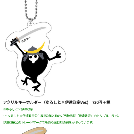
アクリルキーホルダー（ゆるしと×伊達政宗Ver.) 730円＋税
※ゆるしと×伊達政宗
･･･ゆるしと×伊達政宗公生誕450年×仙台ご当地武将「伊達政宗」のトリプルコラボ。
伊達政宗公のトレードマークでもある三日月の兜をかぶっています。