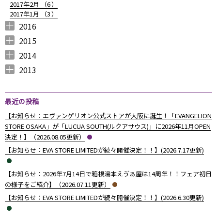
2017年2月 （
6
）
2017年1月 （
3
）
2016
2016年12月 （
2016年11月 （
2016年10月 （
2016年9月 （
2016年8月 （
2016年7月 （
2016年6月 （
2016年5月 （
2016年4月 （
2016年3月 （
2016年2月 （
2016年1月 （
7
6
9
6
5
5
6
7
5
10
6
7
）
）
）
）
）
）
）
）
）
）
）
）
2015
2015年12月 （
2015年11月 （
2015年10月 （
2015年9月 （
2015年8月 （
2015年7月 （
2015年6月 （
2015年5月 （
2015年4月 （
2015年3月 （
2015年2月 （
2015年1月 （
5
6
4
5
4
7
5
8
1
11
10
8
）
）
）
）
）
）
）
）
）
）
）
）
2014
2014年12月 （
2014年11月 （
2014年10月 （
2014年9月 （
2014年8月 （
2014年7月 （
2014年6月 （
2014年5月 （
2014年4月 （
2014年3月 （
2014年2月 （
2014年1月 （
4
2
1
1
6
5
5
10
8
10
7
14
）
）
）
）
）
）
）
）
）
）
）
）
2013
2013年12月 （
2013年11月 （
2013年10月 （
2013年9月 （
2013年8月 （
2013年7月 （
2013年6月 （
6
10
4
6
14
13
8
）
）
）
）
）
）
）
最近の投稿
【お知らせ：エヴァンゲリオン公式ストアが大阪に誕生！「EVANGELION
STORE OSAKA」が「LUCUA SOUTH(ルクアサウス)」に2026年11月OPEN
決定！】（2026.08.05更新）
【お知らせ：EVA STORE LIMITEDが続々開催決定！！】(2026.7.17更新)
【お知らせ：2026年7月14日で箱根湯本えゔぁ屋は14周年！！フェア初日
の様子をご紹介】（2026.07.11更新）
【お知らせ：EVA STORE LIMITEDが続々開催決定！！】(2026.6.30更新)