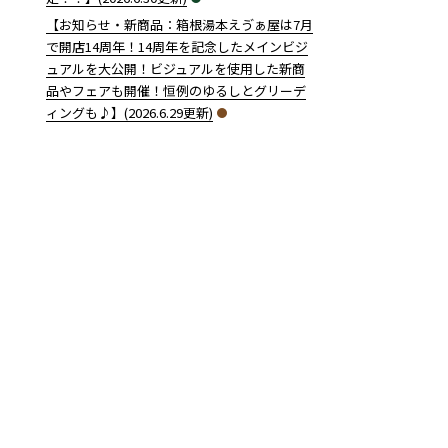
【お知らせ・新商品：箱根湯本えゔぁ屋は7月
で開店14周年！14周年を記念したメインビジ
ュアルを大公開！ビジュアルを使用した新商
品やフェアも開催！恒例のゆるしとグリーデ
ィングも♪】(2026.6.29更新)