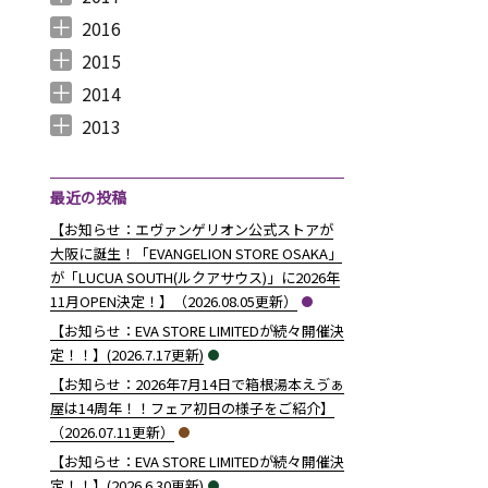
2017年12月 （
2017年11月 （
2017年10月 （
2017年9月 （
2017年8月 （
2017年7月 （
2017年6月 （
2017年5月 （
2017年4月 （
2017年3月 （
2017年2月 （
2017年1月 （
4
3
4
2
4
2
5
6
3
5
8
5
）
）
）
）
）
）
）
）
）
）
）
）
2016
2016年12月 （
2016年11月 （
2016年10月 （
2016年9月 （
2016年8月 （
2016年7月 （
2016年6月 （
2016年5月 （
2016年4月 （
2016年3月 （
2016年2月 （
2016年1月 （
7
6
9
6
5
5
6
7
5
10
6
7
）
）
）
）
）
）
）
）
）
）
）
）
2015
2015年12月 （
2015年11月 （
2015年10月 （
2015年9月 （
2015年8月 （
2015年7月 （
2015年6月 （
2015年5月 （
2015年4月 （
2015年3月 （
2015年2月 （
2015年1月 （
5
6
4
5
4
7
5
8
1
11
10
8
）
）
）
）
）
）
）
）
）
）
）
）
2014
2014年12月 （
2014年11月 （
2014年10月 （
2014年9月 （
2014年8月 （
2014年7月 （
2014年6月 （
2014年5月 （
2014年4月 （
2014年3月 （
2014年2月 （
2014年1月 （
4
2
1
1
6
5
5
10
8
10
7
14
）
）
）
）
）
）
）
）
）
）
）
）
2013
2013年12月 （
2013年11月 （
2013年10月 （
2013年9月 （
2013年8月 （
2013年7月 （
2013年6月 （
6
10
4
6
14
13
8
）
）
）
）
）
）
）
最近の投稿
【お知らせ：エヴァンゲリオン公式ストアが
大阪に誕生！「EVANGELION STORE OSAKA」
が「LUCUA SOUTH(ルクアサウス)」に2026年
11月OPEN決定！】（2026.08.05更新）
【お知らせ：EVA STORE LIMITEDが続々開催決
定！！】(2026.7.17更新)
【お知らせ：2026年7月14日で箱根湯本えゔぁ
屋は14周年！！フェア初日の様子をご紹介】
（2026.07.11更新）
【お知らせ：EVA STORE LIMITEDが続々開催決
定！！】(2026.6.30更新)