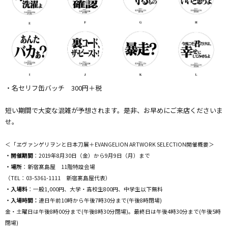
・名セリフ缶バッチ 300円＋税
短い期間で大変な混雑が予想されます。是非、お早めにご来店くださいま
せ。
＜「ヱヴァンゲリヲンと日本刀展＋EVANGELION ARTWORK SELECTION開催概要＞
・開催期間
：2019年8月30日（金）から9月9日（月）まで
・場所
：新宿髙島屋 11階特設会場
（TEL：03-5361-1111 新宿髙島屋代表）
・入場料
：一般1,000円、大学・高校生800円、中学生以下無料
・入場時間：
連日午前10時から午後7時30分まで(午後8時閉場)
金・土曜日は午後8時00分まで(午後8時30分閉場)。最終日は午後4時30分まで(午後5時
閉場)