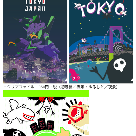
・クリアファイル 350円＋税（初号機／夜景・ゆるしと／夜景）