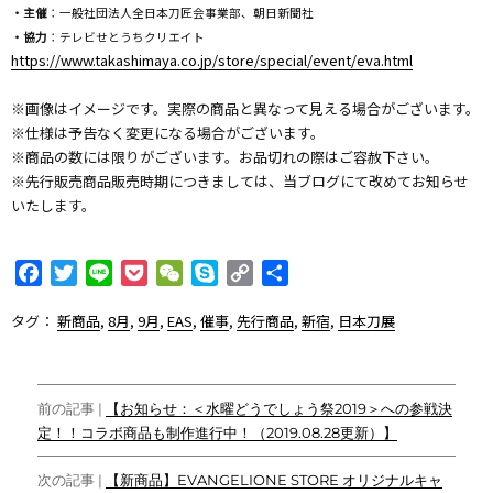
・主催
：一般社団法人全日本刀匠会事業部、朝日新聞社
・協力
：テレビせとうちクリエイト
https://www.takashimaya.co.jp/store/special/event/eva.html
※画像はイメージです。実際の商品と異なって見える場合がございます。
※仕様は予告なく変更になる場合がございます。
※商品の数には限りがございます。お品切れの際はご容赦下さい。
※先行販売商品販売時期につきましては、当ブログにて改めてお知らせ
いたします。
F
T
L
P
W
S
C
共
a
w
i
o
e
k
o
有
タグ：
新商品
,
8月
,
9月
,
EAS
,
催事
,
先行商品
,
新宿
,
日本刀展
c
i
n
c
C
y
p
e
t
e
k
h
p
y
b
t
e
a
e
L
投
o
e
t
t
i
前の記事 |
【お知らせ：＜水曜どうでしょう祭2019＞への参戦決
o
r
n
定！！コラボ商品も制作進行中！（2019.08.28更新）】
稿
k
k
ナ
次の記事 |
【新商品】EVANGELIONE STORE オリジナルキャ