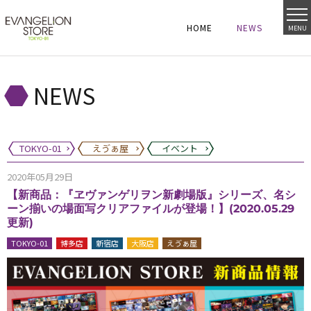
HOME
NEWS
MENU
HOME
NEWS
HOME
NEWS
NEWS
TOKYO-01
えゔぁ屋
イベント
2020年05月29日
【新商品：『ヱヴァンゲリヲン新劇場版』シリーズ、名シ
ーン揃いの場面写クリアファイルが登場！】(2020.05.29
更新)
TOKYO-01
博多店
新宿店
大阪店
えゔぁ屋