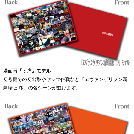
場面写『：序』モデル
初号機での初出撃やヤシマ作戦など『ヱヴァンゲリヲン新
劇場版:序』の名シーンが並びます。