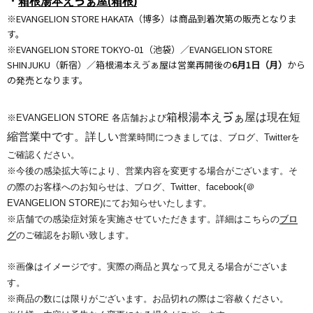
・
箱根湯本えゔぁ屋(箱根)
※EVANGELION STORE HAKATA（博多）は商品到着次第の販売となりま
す。
※EVANGELION STORE TOKYO-01（池袋）／EVANGELION STORE
SHINJUKU（新宿）／箱根湯本えゔぁ屋は営業再開後の
6月1日（月）
から
の発売となります。
箱根湯本えゔぁ屋は現在短
※EVANGELION STORE 各店舗および
縮営業中です。詳しい
営業時間につきましては、ブログ、
Twitterを
ご確認ください。
※今後の感染拡大等により、
営業内容を変更する場合がございます。そ
の際のお客様へのお知ら
せは、ブログ、Twitter、facebook(＠
EVANGELION STORE)にてお知らせいたします。
※店舗での感染症対策を実施させていただきます。
詳細はこちらの
ブロ
グ
のご確認をお願い致します。
※画像はイメージです。実際の商品と異なって見える場合がございま
す。
※商品の数には限りがございます。お品切れの際はご容赦ください。