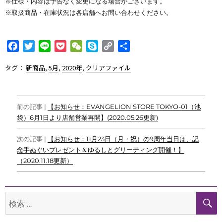
※仕様・内容は予告なく変更になる場合がございます。
※取扱商品・在庫状況は各店舗へお問い合わせください。
F
T
L
P
W
S
C
共
a
w
i
o
e
k
o
有
タグ：
新商品
,
5月
,
2020年
,
クリアファイル
c
i
n
c
C
y
p
e
t
e
k
h
p
y
b
t
e
a
e
L
投
o
e
t
t
i
前の記事 |
【お知らせ：EVANGELION STORE TOKYO-01（池
o
r
n
袋）6月1日より店舗営業再開】(2020.05.26更新)
稿
k
k
ナ
次の記事 |
【お知らせ：11月23日（月・祝）の9周年当日は、記
念手ぬぐいプレゼント＆ゆるしとグリーティング開催！】
ビ
（2020.11.18更新）
ゲ
ー
検
シ
索: