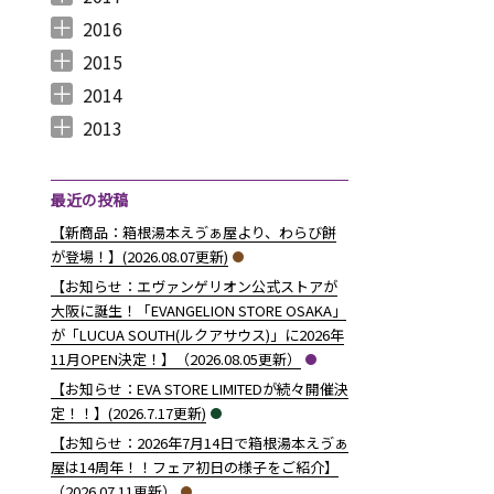
2017年12月 （
2017年11月 （
2017年10月 （
2017年9月 （
2017年8月 （
2017年7月 （
2017年6月 （
2017年5月 （
2017年4月 （
2017年3月 （
2017年2月 （
2017年1月 （
4
3
4
2
4
2
5
6
3
5
8
5
）
）
）
）
）
）
）
）
）
）
）
）
2016
2016年12月 （
2016年11月 （
2016年10月 （
2016年9月 （
2016年8月 （
2016年7月 （
2016年6月 （
2016年5月 （
2016年4月 （
2016年3月 （
2016年2月 （
2016年1月 （
7
6
9
6
5
5
6
7
5
10
6
7
）
）
）
）
）
）
）
）
）
）
）
）
2015
2015年12月 （
2015年11月 （
2015年10月 （
2015年9月 （
2015年8月 （
2015年7月 （
2015年6月 （
2015年5月 （
2015年4月 （
2015年3月 （
2015年2月 （
2015年1月 （
5
6
4
5
4
7
5
8
1
11
10
8
）
）
）
）
）
）
）
）
）
）
）
）
2014
2014年12月 （
2014年11月 （
2014年10月 （
2014年9月 （
2014年8月 （
2014年7月 （
2014年6月 （
2014年5月 （
2014年4月 （
2014年3月 （
2014年2月 （
2014年1月 （
4
2
1
1
6
5
5
10
8
10
7
14
）
）
）
）
）
）
）
）
）
）
）
）
2013
2013年12月 （
2013年11月 （
2013年10月 （
2013年9月 （
2013年8月 （
2013年7月 （
2013年6月 （
6
10
4
6
14
13
8
）
）
）
）
）
）
）
最近の投稿
【新商品：箱根湯本えゔぁ屋より、わらび餅
が登場！】(2026.08.07更新)
【お知らせ：エヴァンゲリオン公式ストアが
大阪に誕生！「EVANGELION STORE OSAKA」
が「LUCUA SOUTH(ルクアサウス)」に2026年
11月OPEN決定！】（2026.08.05更新）
【お知らせ：EVA STORE LIMITEDが続々開催決
定！！】(2026.7.17更新)
【お知らせ：2026年7月14日で箱根湯本えゔぁ
屋は14周年！！フェア初日の様子をご紹介】
（2026.07.11更新）