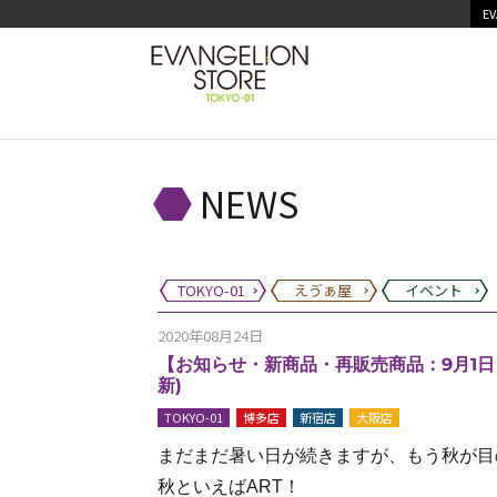
EV
NEWS
TOKYO-01
えゔぁ屋
イベント
2020年08月24日
【お知らせ・新商品・再販売商品：9月1日（火）か
新)
TOKYO-01
博多店
新宿店
大阪店
まだまだ暑い日が続きますが、もう秋が目
秋といえばART！