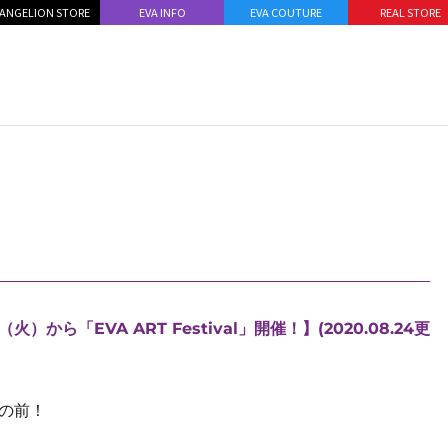
ANGELION STORE
EVA INFO
EVA COUTURE
REAL STORE
ら「EVA ART Festival」開催！】(2020.08.24更
の前！