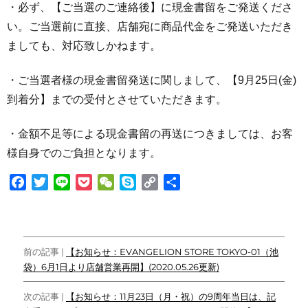
・必ず、【ご当選のご連絡後】に現金書留をご発送くださ
い。ご当選前に直接、店舗宛に商品代金をご発送いただき
ましても、対応致しかねます。
・ご当選者様の現金書留発送に関しまして、【9月25日(金)
到着分】までの受付とさせていただきます。
・金額不足等による現金書留の再送につきましては、お客
様自身でのご負担となります。
F
T
L
P
W
S
C
共
a
w
i
o
e
k
o
有
c
i
n
c
C
y
p
e
t
e
k
h
p
y
投
b
t
e
a
e
L
前の記事 |
【お知らせ：EVANGELION STORE TOKYO-01（池
o
e
t
t
i
袋）6月1日より店舗営業再開】(2020.05.26更新)
稿
o
r
n
ナ
k
k
次の記事 |
【お知らせ：11月23日（月・祝）の9周年当日は、記