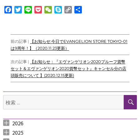
F
T
L
P
W
S
C
共
a
w
i
o
e
k
o
有
c
i
n
c
C
y
p
e
t
e
k
h
p
y
投
b
t
e
a
e
L
前の記事 |
【お知らせ:今日でEVANGELION STORE TOKYO-01
o
e
t
t
i
は9周年！】（2020.11.23更新）
稿
o
r
n
ナ
k
k
次の記事 |
【お知らせ：『エヴァンゲリオン2020プルーフ貨幣
セット＆エヴァンゲリオン2020貨幣セット』キャンセル分の店
ビ
頭販売について 】(2020.12.15更新)
ゲ
ー
検
シ
索:
ョ
2026
ン
2026年8月 （
2026年6月 （
2026年5月 （
2026年4月 （
2026年3月 （
2026年2月 （
2026年1月 （
1
3
1
1
4
1
1
）
）
）
）
）
）
）
2025