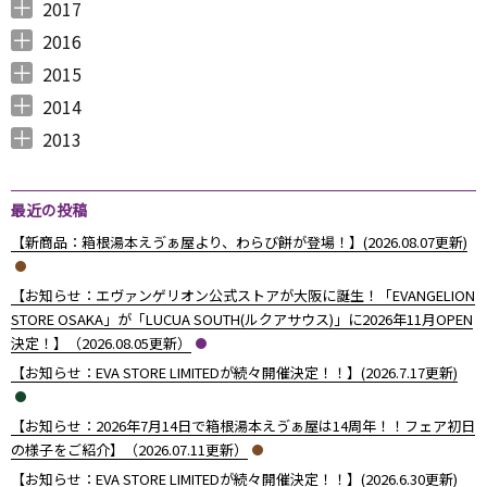
2018年12月 （
2018年11月 （
2018年10月 （
2018年9月 （
2018年8月 （
2018年7月 （
2018年6月 （
2018年5月 （
2018年4月 （
2018年3月 （
2018年2月 （
2018年1月 （
4
4
4
4
4
7
4
4
3
6
5
5
）
）
）
）
）
）
）
）
）
）
）
）
2017
2017年12月 （
2017年11月 （
2017年10月 （
2017年9月 （
2017年8月 （
2017年7月 （
2017年6月 （
2017年5月 （
2017年4月 （
2017年3月 （
2017年2月 （
2017年1月 （
4
3
4
2
4
2
5
6
3
5
8
5
）
）
）
）
）
）
）
）
）
）
）
）
2016
2016年12月 （
2016年11月 （
2016年10月 （
2016年9月 （
2016年8月 （
2016年7月 （
2016年6月 （
2016年5月 （
2016年4月 （
2016年3月 （
2016年2月 （
2016年1月 （
7
6
9
6
5
5
6
7
5
10
6
7
）
）
）
）
）
）
）
）
）
）
）
）
2015
2015年12月 （
2015年11月 （
2015年10月 （
2015年9月 （
2015年8月 （
2015年7月 （
2015年6月 （
2015年5月 （
2015年4月 （
2015年3月 （
2015年2月 （
2015年1月 （
5
6
4
5
4
7
5
8
1
11
10
8
）
）
）
）
）
）
）
）
）
）
）
）
2014
2014年12月 （
2014年11月 （
2014年10月 （
2014年9月 （
2014年8月 （
2014年7月 （
2014年6月 （
2014年5月 （
2014年4月 （
2014年3月 （
2014年2月 （
2014年1月 （
4
2
1
1
6
5
5
10
8
10
7
14
）
）
）
）
）
）
）
）
）
）
）
）
2013
2013年12月 （
2013年11月 （
2013年10月 （
2013年9月 （
2013年8月 （
2013年7月 （
2013年6月 （
6
10
4
6
14
13
8
）
）
）
）
）
）
）
最近の投稿
【新商品：箱根湯本えゔぁ屋より、わらび餅が登場！】(2026.08.07更新)
【お知らせ：エヴァンゲリオン公式ストアが大阪に誕生！「EVANGELION
STORE OSAKA」が「LUCUA SOUTH(ルクアサウス)」に2026年11月OPEN
決定！】（2026.08.05更新）
【お知らせ：EVA STORE LIMITEDが続々開催決定！！】(2026.7.17更新)
【お知らせ：2026年7月14日で箱根湯本えゔぁ屋は14周年！！フェア初日
の様子をご紹介】（2026.07.11更新）
【お知らせ：EVA STORE LIMITEDが続々開催決定！！】(2026.6.30更新)