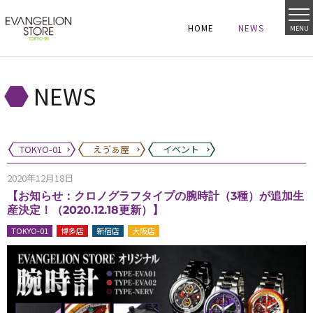
HOME
NEWS
MENU
HOME
NEWS
HOME
NEWS
NEWS
TOKYO-01
えゔぁ屋
イベント
2020年12月18日
【お知らせ：クロノグラフタイプの腕時計（3種）が追加生
産決定！（2020.12.18更新）】
TOKYO-01
博多店
新宿店
大阪店