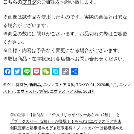
こちらの
ブログ
のご確認をお願い致します。
※画像は試作品を使用したものです。実際の商品とは異な
る場合がございます。
※商品の数には限りがございます。お品切れの際はご容赦
ください。
※仕様・内容は予告なく変更になる場合がございます。
※取扱商品・在庫状況は各店舗へお問い合わせください。
F
T
L
P
W
S
C
共
a
w
i
o
e
k
o
有
タグ：
腕時計
,
新商品
,
エヴァストア博多
,
TOKYO-01
,
2020年
,
1月
,
エヴァ
c
i
n
c
C
y
p
ストア
,
エヴァストア新宿
,
エヴァストア大阪
,
2021年
e
t
e
k
h
p
y
b
t
e
a
e
L
o
e
t
t
i
投
o
r
n
前の記事 |
【新商品：「缶入りじゃがバターあられ（2種）」と
k
k
「ブックカバー（2種）」が登場！！あられはエヴァストア実店
稿
舗限定柄と箱根湯本えゔぁ屋限定柄！ブックカバーは箱根湯本え
ナ