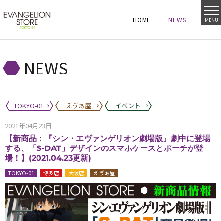
HOME
NEWS
MENU
HOME
NEWS
HOME
NEWS
NEWS
TOKYO-01
えゔぁ屋
イベント
2021年04月23日
【新商品：『シン・エヴァンゲリオン劇場版』劇中に登場
する、「S-DAT」デザインのスマホケースとポーチが登
場！】(2021.04.23更新)
TOKYO-01
博多店
大阪店
えゔぁ屋