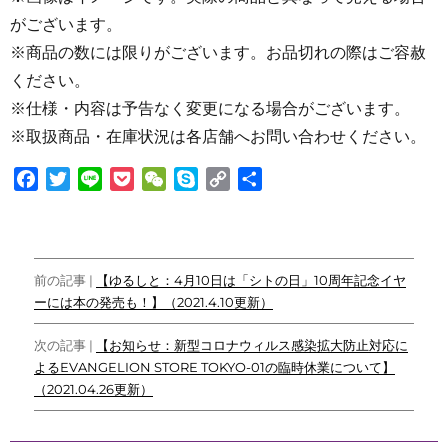
がございます。
※商品の数には限りがございます。お品切れの際はご容赦
ください。
※仕様・内容は予告なく変更になる場合がございます。
※取扱商品・在庫状況は各店舗へお問い合わせください。
F
T
L
P
W
S
C
共
a
w
i
o
e
k
o
有
c
i
n
c
C
y
p
e
t
e
k
h
p
y
投
b
t
e
a
e
L
前の記事 |
【ゆるしと：4月10日は「シトの日」10周年記念イヤ
o
e
t
t
i
ーには本の発売も！】（2021.4.10更新）
稿
o
r
n
ナ
k
k
次の記事 |
【お知らせ：新型コロナウィルス感染拡大防止対応に
よるEVANGELION STORE TOKYO-01の臨時休業について】
ビ
（2021.04.26更新）
ゲ
ー