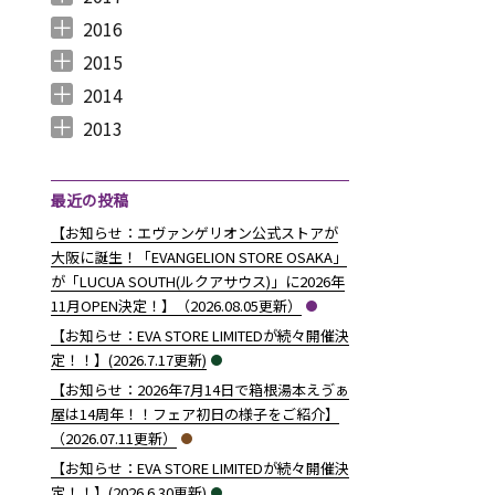
2017年12月 （
2017年11月 （
2017年10月 （
2017年9月 （
2017年8月 （
2017年7月 （
2017年6月 （
2017年5月 （
2017年4月 （
2017年3月 （
2017年2月 （
2017年1月 （
4
3
4
2
4
2
5
6
3
5
8
5
）
）
）
）
）
）
）
）
）
）
）
）
2016
2016年12月 （
2016年11月 （
2016年10月 （
2016年9月 （
2016年8月 （
2016年7月 （
2016年6月 （
2016年5月 （
2016年4月 （
2016年3月 （
2016年2月 （
2016年1月 （
7
6
9
6
5
5
6
7
5
10
6
7
）
）
）
）
）
）
）
）
）
）
）
）
2015
2015年12月 （
2015年11月 （
2015年10月 （
2015年9月 （
2015年8月 （
2015年7月 （
2015年6月 （
2015年5月 （
2015年4月 （
2015年3月 （
2015年2月 （
2015年1月 （
5
6
4
5
4
7
5
8
1
11
10
8
）
）
）
）
）
）
）
）
）
）
）
）
2014
2014年12月 （
2014年11月 （
2014年10月 （
2014年9月 （
2014年8月 （
2014年7月 （
2014年6月 （
2014年5月 （
2014年4月 （
2014年3月 （
2014年2月 （
2014年1月 （
4
2
1
1
6
5
5
10
8
10
7
14
）
）
）
）
）
）
）
）
）
）
）
）
2013
2013年12月 （
2013年11月 （
2013年10月 （
2013年9月 （
2013年8月 （
2013年7月 （
2013年6月 （
6
10
4
6
14
13
8
）
）
）
）
）
）
）
最近の投稿
【お知らせ：エヴァンゲリオン公式ストアが
大阪に誕生！「EVANGELION STORE OSAKA」
が「LUCUA SOUTH(ルクアサウス)」に2026年
11月OPEN決定！】（2026.08.05更新）
【お知らせ：EVA STORE LIMITEDが続々開催決
定！！】(2026.7.17更新)
【お知らせ：2026年7月14日で箱根湯本えゔぁ
屋は14周年！！フェア初日の様子をご紹介】
（2026.07.11更新）
【お知らせ：EVA STORE LIMITEDが続々開催決
定！！】(2026.6.30更新)