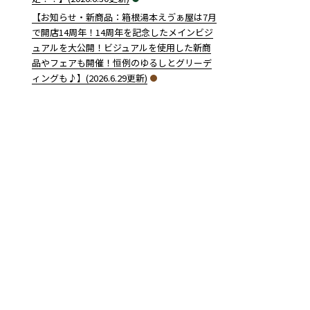
【お知らせ・新商品：箱根湯本えゔぁ屋は7月
で開店14周年！14周年を記念したメインビジ
ュアルを大公開！ビジュアルを使用した新商
品やフェアも開催！恒例のゆるしとグリーデ
ィングも♪】(2026.6.29更新)