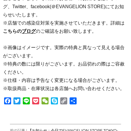
グ、Twitter、facebook(＠EVANGELION STORE)にてお知
らせいたします。
※店舗での感染症対策を実施させていただきます。詳細は
こちらの
ブログ
のご確認をお願い致します。
※画像はイメージです。実際の特典と異なって見える場合
がございます。
※特典の数には限りがございます。お品切れの際はご容赦
ください。
※仕様・内容は予告なく変更になる場合がございます。
※取扱商品・在庫状況は各店舗へお問い合わせください。
F
T
L
P
W
S
C
共
a
w
i
o
e
k
o
有
c
i
n
c
C
y
p
e
t
e
k
h
p
y
投
b
t
e
a
e
L
前の記事 |
【お知らせ：今日でEVANGELION STORE TOKYO-