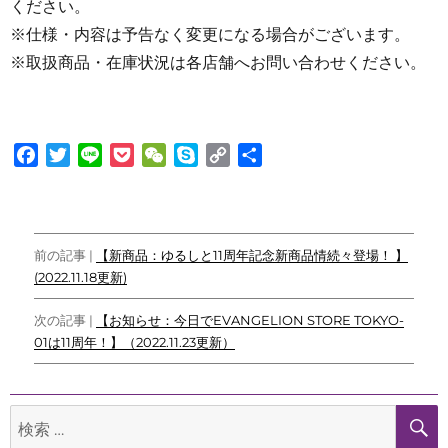
ください。
※仕様・内容は予告なく変更になる場合がございます。
※取扱商品・在庫状況は各店舗へお問い合わせください。
F
T
L
P
W
S
C
共
a
w
i
o
e
k
o
有
c
i
n
c
C
y
p
e
t
e
k
h
p
y
投
b
t
e
a
e
L
前の記事 |
【新商品：ゆるしと11周年記念新商品情続々登場！ 】
o
e
t
t
i
(2022.11.18更新)
稿
o
r
n
ナ
k
k
次の記事 |
【お知らせ：今日でEVANGELION STORE TOKYO-
01は11周年！】（2022.11.23更新）
ビ
ゲ
検
ー
索: