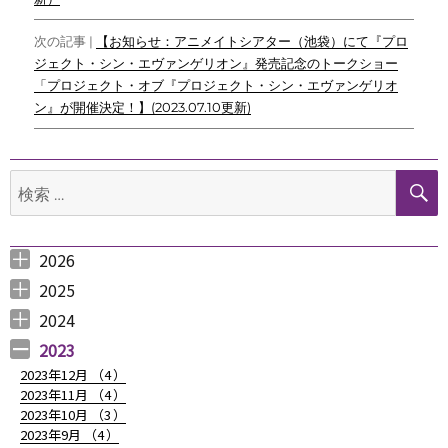
ビ
次の記事 |
【お知らせ：アニメイトシアター（池袋）にて『プロ
ゲ
ジェクト・シン・エヴァンゲリオン』発売記念のトークショー
「プロジェクト・オブ『プロジェクト・シン・エヴァンゲリオ
ー
ン』が開催決定！】(2023.07.10更新)
シ
ョ
検
ン
索:
2026
2026年8月 （
2026年6月 （
2026年5月 （
2026年4月 （
2026年3月 （
2026年2月 （
2026年1月 （
1
3
1
1
4
1
1
）
）
）
）
）
）
）
2025
2025年12月 （
2025年11月 （
2025年10月 （
2025年9月 （
2025年8月 （
2025年7月 （
2025年6月 （
2025年5月 （
2025年4月 （
2025年3月 （
2025年2月 （
2025年1月 （
4
3
2
3
2
4
2
2
1
4
3
4
）
）
）
）
）
）
）
）
）
）
）
）
2024
2024年12月 （
2024年11月 （
2024年10月 （
2024年9月 （
2024年8月 （
2024年7月 （
2024年6月 （
2024年5月 （
2024年3月 （
2024年2月 （
2024年1月 （
1
2
1
1
1
1
2
2
3
3
5
）
）
）
）
）
）
）
）
）
）
）
2023
2023年12月 （
4
）
2023年11月 （
4
）
2023年10月 （
3
）
2023年9月 （
4
）