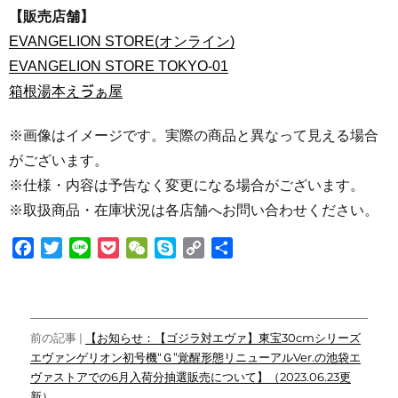
【販売店舗】
EVANGELION STORE(オンライン)
EVANGELION STORE TOKYO-01
箱根湯本えゔぁ屋
※画像はイメージです。実際の商品と異なって見える場合
がございます。
※仕様・内容は予告なく変更になる場合がございます。
※取扱商品・在庫状況は各店舗へお問い合わせください。
F
T
L
P
W
S
C
共
a
w
i
o
e
k
o
有
c
i
n
c
C
y
p
e
t
e
k
h
p
y
投
b
t
e
a
e
L
前の記事 |
【お知らせ：【ゴジラ対エヴァ】東宝30cmシリーズ
o
e
t
t
i
エヴァンゲリオン初号機“Ｇ”覚醒形態リニューアルVer.の池袋エ
稿
o
r
n
ヴァストアでの6月入荷分抽選販売について】（2023.06.23更
ナ
k
k
新）