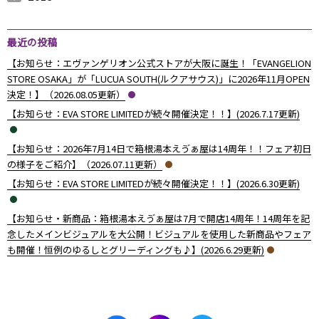
2013年12月 （
2013年11月 （
2013年10月 （
2013年9月 （
2013年8月 （
2013年7月 （
2013年6月 （
6
10
4
6
14
13
8
）
）
）
）
）
）
）
最近の投稿
【お知らせ：エヴァンゲリオン公式ストアが大阪に誕生！「EVANGELION
STORE OSAKA」が「LUCUA SOUTH(ルクアサウス)」に2026年11月OPEN
決定！】（2026.08.05更新）
【お知らせ：EVA STORE LIMITEDが続々開催決定！！】(2026.7.17更新)
【お知らせ：2026年7月14日で箱根湯本えゔぁ屋は14周年！！フェア初日
の様子をご紹介】（2026.07.11更新）
【お知らせ：EVA STORE LIMITEDが続々開催決定！！】(2026.6.30更新)
【お知らせ・新商品：箱根湯本えゔぁ屋は7月で開店14周年！14周年を記
念したメインビジュアルを大公開！ビジュアルを使用した新商品やフェア
も開催！恒例のゆるしとグリーディングも♪】(2026.6.29更新)