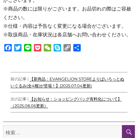
がございます。
※商品の数には限りがございます。お品切れの際はご容赦
ください。
※仕様・内容は予告なく変更になる場合がございます。
※取扱商品・在庫状況は各店舗へお問い合わせください。
F
T
L
P
W
S
C
共
a
w
i
o
e
k
o
有
c
i
n
c
C
y
p
e
t
e
k
h
p
y
投
b
t
e
a
e
L
前の記事 |
【新商品：EVANGELION STOREよりぱいろっとぬ
o
e
t
t
i
いぐるみ(全4種)が登場！】(2025.07.04更新)
稿
o
r
n
ナ
k
k
次の記事 |
【お知らせ：ショッピングバッグ有料化について】
（2025.08.06更新）
ビ
ゲ
検
ー
索: