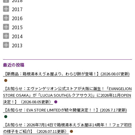
2018年12月 （
2018年11月 （
2018年10月 （
2018年9月 （
2018年8月 （
2018年7月 （
2018年6月 （
2018年5月 （
2018年4月 （
2018年3月 （
2018年2月 （
2018年1月 （
4
4
4
4
4
7
4
4
3
6
5
5
）
）
）
）
）
）
）
）
）
）
）
）
2017
2017年12月 （
2017年11月 （
2017年10月 （
2017年9月 （
2017年8月 （
2017年7月 （
2017年6月 （
2017年5月 （
2017年4月 （
2017年3月 （
2017年2月 （
2017年1月 （
4
3
4
2
4
2
5
6
3
5
8
5
）
）
）
）
）
）
）
）
）
）
）
）
2016
2016年12月 （
2016年11月 （
2016年10月 （
2016年9月 （
2016年8月 （
2016年7月 （
2016年6月 （
2016年5月 （
2016年4月 （
2016年3月 （
2016年2月 （
2016年1月 （
7
6
9
6
5
5
6
7
5
10
6
7
）
）
）
）
）
）
）
）
）
）
）
）
2015
2015年12月 （
2015年11月 （
2015年10月 （
2015年9月 （
2015年8月 （
2015年7月 （
2015年6月 （
2015年5月 （
2015年4月 （
2015年3月 （
2015年2月 （
2015年1月 （
5
6
4
5
4
7
5
8
1
11
10
8
）
）
）
）
）
）
）
）
）
）
）
）
2014
2014年12月 （
2014年11月 （
2014年10月 （
2014年9月 （
2014年8月 （
2014年7月 （
2014年6月 （
2014年5月 （
2014年4月 （
2014年3月 （
2014年2月 （
2014年1月 （
4
2
1
1
6
5
5
10
8
10
7
14
）
）
）
）
）
）
）
）
）
）
）
）
2013
2013年12月 （
2013年11月 （
2013年10月 （
2013年9月 （
2013年8月 （
2013年7月 （
2013年6月 （
6
10
4
6
14
13
8
）
）
）
）
）
）
）
最近の投稿
【新商品：箱根湯本えゔぁ屋より、わらび餅が登場！】(2026.08.07更新)
【お知らせ：エヴァンゲリオン公式ストアが大阪に誕生！「EVANGELION
STORE OSAKA」が「LUCUA SOUTH(ルクアサウス)」に2026年11月OPEN
決定！】（2026.08.05更新）
【お知らせ：EVA STORE LIMITEDが続々開催決定！！】(2026.7.17更新)
【お知らせ：2026年7月14日で箱根湯本えゔぁ屋は14周年！！フェア初日
の様子をご紹介】（2026.07.11更新）