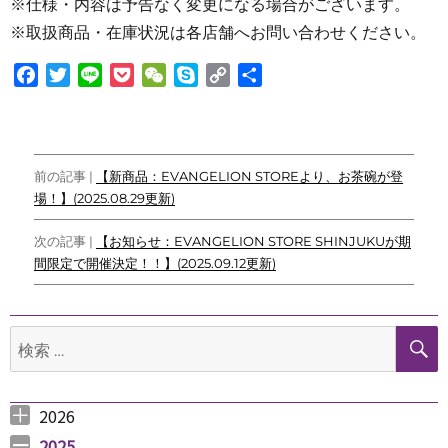
※仕様・内容は予告なく変更になる場合がございます。
※取扱商品・在庫状況は各店舗へお問い合わせください。
F
T
L
P
W
S
C
共
a
w
i
o
e
k
o
有
c
i
n
c
C
y
p
e
t
e
k
h
p
y
投
b
t
e
a
e
L
前の記事 |
【新商品：EVANGELION STOREより、お茶碗が登
o
e
t
t
i
場！】(2025.08.29更新)
稿
o
r
n
ナ
k
k
次の記事 |
【お知らせ：EVANGELION STORE SHINJUKUが期
間限定で開催決定！！】(2025.09.12更新)
ビ
ゲ
検
ー
索:
シ
ョ
2026
2026年8月 （
2026年6月 （
2026年5月 （
2026年4月 （
2026年3月 （
2026年2月 （
2026年1月 （
ン
1
3
1
1
4
1
1
）
）
）
）
）
）
）
2025