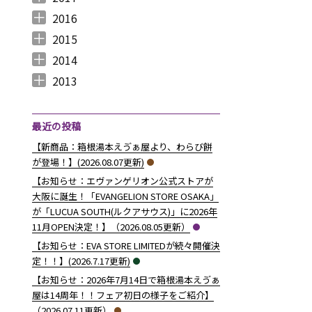
2017年12月 （
2017年11月 （
2017年10月 （
2017年9月 （
2017年8月 （
2017年7月 （
2017年6月 （
2017年5月 （
2017年4月 （
2017年3月 （
2017年2月 （
2017年1月 （
4
3
4
2
4
2
5
6
3
5
8
5
）
）
）
）
）
）
）
）
）
）
）
）
2016
2016年12月 （
2016年11月 （
2016年10月 （
2016年9月 （
2016年8月 （
2016年7月 （
2016年6月 （
2016年5月 （
2016年4月 （
2016年3月 （
2016年2月 （
2016年1月 （
7
6
9
6
5
5
6
7
5
10
6
7
）
）
）
）
）
）
）
）
）
）
）
）
2015
2015年12月 （
2015年11月 （
2015年10月 （
2015年9月 （
2015年8月 （
2015年7月 （
2015年6月 （
2015年5月 （
2015年4月 （
2015年3月 （
2015年2月 （
2015年1月 （
5
6
4
5
4
7
5
8
1
11
10
8
）
）
）
）
）
）
）
）
）
）
）
）
2014
2014年12月 （
2014年11月 （
2014年10月 （
2014年9月 （
2014年8月 （
2014年7月 （
2014年6月 （
2014年5月 （
2014年4月 （
2014年3月 （
2014年2月 （
2014年1月 （
4
2
1
1
6
5
5
10
8
10
7
14
）
）
）
）
）
）
）
）
）
）
）
）
2013
2013年12月 （
2013年11月 （
2013年10月 （
2013年9月 （
2013年8月 （
2013年7月 （
2013年6月 （
6
10
4
6
14
13
8
）
）
）
）
）
）
）
最近の投稿
【新商品：箱根湯本えゔぁ屋より、わらび餅
が登場！】(2026.08.07更新)
【お知らせ：エヴァンゲリオン公式ストアが
大阪に誕生！「EVANGELION STORE OSAKA」
が「LUCUA SOUTH(ルクアサウス)」に2026年
11月OPEN決定！】（2026.08.05更新）
【お知らせ：EVA STORE LIMITEDが続々開催決
定！！】(2026.7.17更新)
【お知らせ：2026年7月14日で箱根湯本えゔぁ
屋は14周年！！フェア初日の様子をご紹介】
（2026.07.11更新）