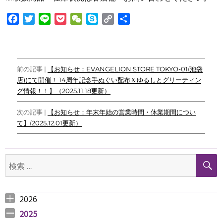
F
T
L
P
W
S
C
共
a
w
i
o
e
k
o
有
c
i
n
c
C
y
p
e
t
e
k
h
p
y
投
b
t
e
a
e
L
前の記事 |
【お知らせ：EVANGELION STORE TOKYO-01(池袋
o
e
t
t
i
店)にて開催！ 14周年記念手ぬぐい配布＆ゆるしとグリーティン
稿
o
r
n
グ情報！！】（2025.11.18更新）
ナ
k
k
次の記事 |
【お知らせ：年末年始の営業時間・休業期間につい
ビ
て】(2025.12.01更新）
ゲ
ー
検
シ
索:
ョ
2026
ン
2026年8月 （
2026年6月 （
2026年5月 （
2026年4月 （
2026年3月 （
2026年2月 （
2026年1月 （
1
3
1
1
4
1
1
）
）
）
）
）
）
）
2025