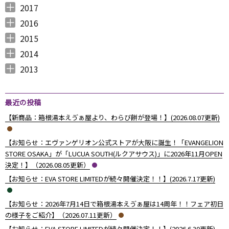
2018年12月 （
2018年11月 （
2018年10月 （
2018年9月 （
2018年8月 （
2018年7月 （
2018年6月 （
2018年5月 （
2018年4月 （
2018年3月 （
2018年2月 （
2018年1月 （
4
4
4
4
4
7
4
4
3
6
5
5
）
）
）
）
）
）
）
）
）
）
）
）
2017
2017年12月 （
2017年11月 （
2017年10月 （
2017年9月 （
2017年8月 （
2017年7月 （
2017年6月 （
2017年5月 （
2017年4月 （
2017年3月 （
2017年2月 （
2017年1月 （
4
3
4
2
4
2
5
6
3
5
8
5
）
）
）
）
）
）
）
）
）
）
）
）
2016
2016年12月 （
2016年11月 （
2016年10月 （
2016年9月 （
2016年8月 （
2016年7月 （
2016年6月 （
2016年5月 （
2016年4月 （
2016年3月 （
2016年2月 （
2016年1月 （
7
6
9
6
5
5
6
7
5
10
6
7
）
）
）
）
）
）
）
）
）
）
）
）
2015
2015年12月 （
2015年11月 （
2015年10月 （
2015年9月 （
2015年8月 （
2015年7月 （
2015年6月 （
2015年5月 （
2015年4月 （
2015年3月 （
2015年2月 （
2015年1月 （
5
6
4
5
4
7
5
8
1
11
10
8
）
）
）
）
）
）
）
）
）
）
）
）
2014
2014年12月 （
2014年11月 （
2014年10月 （
2014年9月 （
2014年8月 （
2014年7月 （
2014年6月 （
2014年5月 （
2014年4月 （
2014年3月 （
2014年2月 （
2014年1月 （
4
2
1
1
6
5
5
10
8
10
7
14
）
）
）
）
）
）
）
）
）
）
）
）
2013
2013年12月 （
2013年11月 （
2013年10月 （
2013年9月 （
2013年8月 （
2013年7月 （
2013年6月 （
6
10
4
6
14
13
8
）
）
）
）
）
）
）
最近の投稿
【新商品：箱根湯本えゔぁ屋より、わらび餅が登場！】(2026.08.07更新)
【お知らせ：エヴァンゲリオン公式ストアが大阪に誕生！「EVANGELION
STORE OSAKA」が「LUCUA SOUTH(ルクアサウス)」に2026年11月OPEN
決定！】（2026.08.05更新）
【お知らせ：EVA STORE LIMITEDが続々開催決定！！】(2026.7.17更新)
【お知らせ：2026年7月14日で箱根湯本えゔぁ屋は14周年！！フェア初日
の様子をご紹介】（2026.07.11更新）
【お知らせ：EVA STORE LIMITEDが続々開催決定！！】(2026.6.30更新)