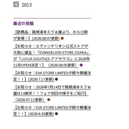
2014年12月 （
2014年11月 （
2014年10月 （
2014年9月 （
2014年8月 （
2014年7月 （
2014年6月 （
2014年5月 （
2014年4月 （
2014年3月 （
2014年2月 （
2014年1月 （
4
2
1
1
6
5
5
10
8
10
7
14
）
）
）
）
）
）
）
）
）
）
）
）
2013
2013年12月 （
2013年11月 （
2013年10月 （
2013年9月 （
2013年8月 （
2013年7月 （
2013年6月 （
6
10
4
6
14
13
8
）
）
）
）
）
）
）
最近の投稿
【新商品：箱根湯本えゔぁ屋より、わらび餅
が登場！】(2026.08.07更新)
【お知らせ：エヴァンゲリオン公式ストアが
大阪に誕生！「EVANGELION STORE OSAKA」
が「LUCUA SOUTH(ルクアサウス)」に2026年
11月OPEN決定！】（2026.08.05更新）
【お知らせ：EVA STORE LIMITEDが続々開催決
定！！】(2026.7.17更新)
【お知らせ：2026年7月14日で箱根湯本えゔぁ
屋は14周年！！フェア初日の様子をご紹介】
（2026.07.11更新）
【お知らせ：EVA STORE LIMITEDが続々開催決
定！！】(2026.6.30更新)