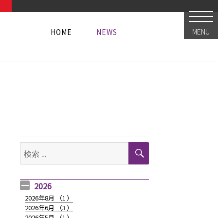
HOME
NEWS
MENU
HOME
NEWS
HOME
NEWS
検
検
索
索:
2026
2026年8月 （
1
）
2026年6月 （
3
）
オリジナルキャップが登場！（2019.08.30更新）” の
2026年5月 （
1
）