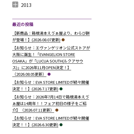
2014年12月 （
2014年11月 （
2014年10月 （
2014年9月 （
2014年8月 （
2014年7月 （
2014年6月 （
2014年5月 （
2014年4月 （
2014年3月 （
2014年2月 （
2014年1月 （
4
2
1
1
6
5
5
10
8
10
7
14
）
）
）
）
）
）
）
）
）
）
）
）
2013
2013年12月 （
2013年11月 （
2013年10月 （
2013年9月 （
2013年8月 （
2013年7月 （
2013年6月 （
6
10
4
6
14
13
8
）
）
）
）
）
）
）
最近の投稿
【新商品：箱根湯本えゔぁ屋より、わらび餅
が登場！】(2026.08.07更新)
【お知らせ：エヴァンゲリオン公式ストアが
大阪に誕生！「EVANGELION STORE
OSAKA」が「LUCUA SOUTH(ルクアサウ
ス)」に2026年11月OPEN決定！】
（2026.08.05更新）
【お知らせ：EVA STORE LIMITEDが続々開催
決定！！】(2026.7.17更新)
【お知らせ：2026年7月14日で箱根湯本えゔ
ぁ屋は14周年！！フェア初日の様子をご紹
介】（2026.07.11更新）
【お知らせ：EVA STORE LIMITEDが続々開催
決定！！】(2026.6.30更新)