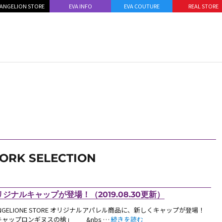
ANGELION STORE
EVA INFO
EVA COUTURE
REAL STORE
ORK SELECTION
オリジナルキャップが登場！（2019.08.30更新）
ANGELIONE STORE オリジナルアパレル商品に、新しくキャップが登場！
“【新商品】EVANGELIONE STORE 
ャップロンギヌスの槍」 &nbs …
続きを読む