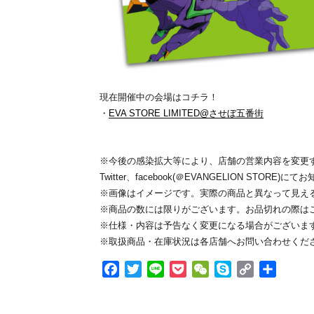
現在開催中の会場はコチラ！
・
EVA STORE LIMITED@させぼ五番街
※今後の感染拡大等により、店舗の営業内容を変更
Twitter、facebook(＠EVANGELION STORE
※画像はイメージです。実際の商品と異なって見え
※商品の数には限りがございます。お品切れの際は
※仕様・内容は予告なく変更になる場合がございま
※取扱商品・在庫状況は各店舗へお問い合わせくだ
F
T
L
P
W
S
C
共
a
w
i
o
e
k
o
有
c
i
n
c
C
y
p