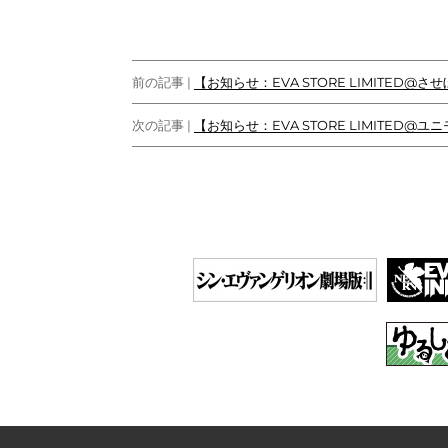
e
t
e
k
h
p
y
b
t
e
a
e
L
o
e
t
t
i
投
o
r
n
前の記事 |
【お知らせ：EVA STORE LIMITED@させ
k
k
稿
次の記事 |
【お知らせ：EVA STORE LIMITED@ユ
ナ
ビ
ゲ
ー
シ
ョ
ン