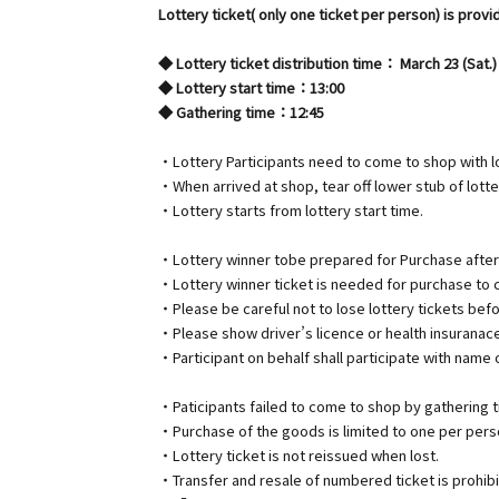
Lottery ticket( only one ticket per person) is provi
◆ Lottery ticket distribution time： March 23 (S
◆ Lottery start time：13:00
◆ Gathering time：12:45
・Lottery Participants need to come to shop with lo
・When arrived at shop, tear off lower stub of lotter
・Lottery starts from lottery start time.
・Lottery winner tobe prepared for Purchase after 
・Lottery winner ticket is needed for purchase to 
・Please be careful not to lose lottery tickets bef
・Please show driver’s licence or health insuranace c
・Participant on behalf shall participate with name
・Paticipants failed to come to shop by gathering ti
・Purchase of the goods is limited to one per perso
・Lottery ticket is not reissued when lost.
・Transfer and resale of numbered ticket is prohibi