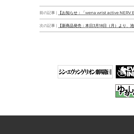
o
r
n
投
k
k
前の記事 |
【お知らせ：「wena wrist active NE
稿
次の記事 |
【新商品発売：本日3月18日（月）より、池袋
ナ
ビ
ゲ
ー
シ
ョ
ン