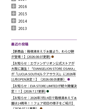
2017年12月 （
2017年11月 （
2017年10月 （
2017年9月 （
2017年8月 （
2017年7月 （
2017年6月 （
2017年5月 （
2017年4月 （
2017年3月 （
2017年2月 （
2017年1月 （
4
3
4
2
4
2
5
6
3
5
8
5
）
）
）
）
）
）
）
）
）
）
）
）
2016
2016年12月 （
2016年11月 （
2016年10月 （
2016年9月 （
2016年8月 （
2016年7月 （
2016年6月 （
2016年5月 （
2016年4月 （
2016年3月 （
2016年2月 （
2016年1月 （
7
6
9
6
5
5
6
7
5
10
6
7
）
）
）
）
）
）
）
）
）
）
）
）
2015
2015年12月 （
2015年11月 （
2015年10月 （
2015年9月 （
2015年8月 （
2015年7月 （
2015年6月 （
2015年5月 （
2015年4月 （
2015年3月 （
2015年2月 （
2015年1月 （
5
6
4
5
4
7
5
8
1
11
10
8
）
）
）
）
）
）
）
）
）
）
）
）
2014
2014年12月 （
2014年11月 （
2014年10月 （
2014年9月 （
2014年8月 （
2014年7月 （
2014年6月 （
2014年5月 （
2014年4月 （
2014年3月 （
2014年2月 （
2014年1月 （
4
2
1
1
6
5
5
10
8
10
7
14
）
）
）
）
）
）
）
）
）
）
）
）
2013
2013年12月 （
2013年11月 （
2013年10月 （
2013年9月 （
2013年8月 （
2013年7月 （
2013年6月 （
6
10
4
6
14
13
8
）
）
）
）
）
）
）
最近の投稿
【新商品：箱根湯本えゔぁ屋より、わらび餅
が登場！】(2026.08.07更新)
【お知らせ：エヴァンゲリオン公式ストアが
大阪に誕生！「EVANGELION STORE OSAKA」
が「LUCUA SOUTH(ルクアサウス)」に2026年
11月OPEN決定！】（2026.08.05更新）
【お知らせ：EVA STORE LIMITEDが続々開催決
定！！】(2026.7.17更新)
【お知らせ：2026年7月14日で箱根湯本えゔぁ
屋は14周年！！フェア初日の様子をご紹介】
（2026.07.11更新）