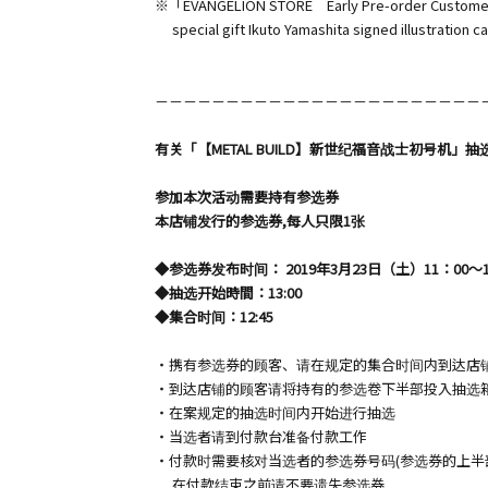
※「EVANGELION STORE Early Pre-order Custome
special gift Ikuto Yamashita signed illustration ca
－－－－－－－－－－－－－－－－－－－－－－－
有关「【METAL BUILD】新世纪福音战士初号机」抽
参加本次活动需要持有参选券
本店铺发行的参选券,每人只限1张
◆参选券发布时间： 2019年3月23日（土）11：00～1
◆抽选开始時間：13:00
◆集合时间：12:45
・携有参选券的顾客、请在规定的集合时间内到达店
・到达店铺的顾客请将持有的参选卷下半部投入抽选
・在案规定的抽选时间内开始进行抽选
・当选者请到付款台准备付款工作
・付款时需要核对当选者的参选券号码(参选券的上半
在付款结束之前请不要遗失参选券