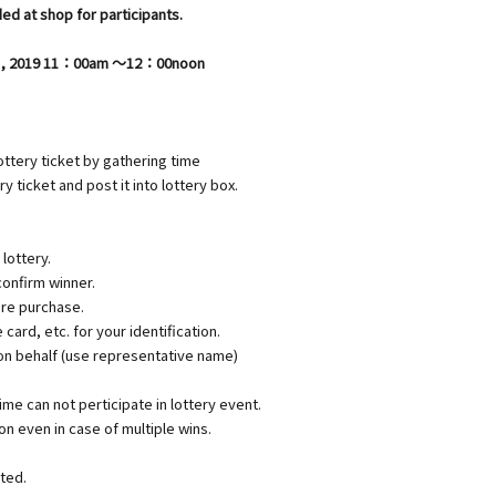
ded at shop for participants.
at.) , 2019 11：00am ～12：00noon
ttery ticket by gathering time
y ticket and post it into lottery box.
lottery.
confirm winner.
ore purchase.
ard, etc. for your identification.
 on behalf (use representative name)
me can not perticipate in lottery event.
n even in case of multiple wins.
ted.