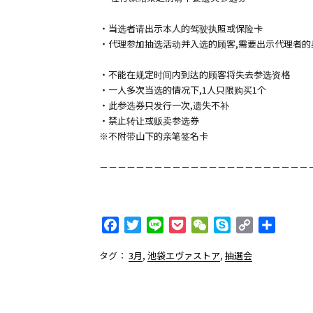
・当选者请出示本人的驾驶执照或保险卡
・代理参加抽选活动并入选的顾客,需要出示代理者的
・不能在规定时间内到达的顾客将失去参选资格
・一人多次当选的情况下,1人只限购买1个
・此参选券只发行一次,遗失不补
・禁止转让或贩卖参选券
※不附带山下的亲笔签名卡
－－－－－－－－－－－－－－－－－－－－－－－
F
T
L
P
W
S
C
共
a
w
i
o
e
k
o
有
タグ：
3月
,
池袋エヴァストア
,
抽選会
c
i
n
c
C
y
p
e
t
e
k
h
p
y
b
t
e
a
e
L
o
e
t
t
i