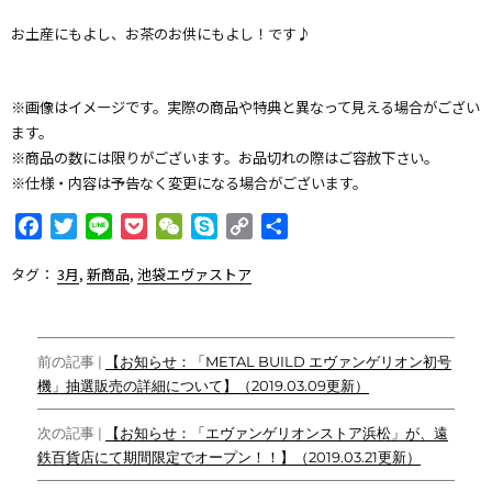
お土産にもよし、お茶のお供にもよし！です♪
※画像はイメージです。実際の商品や特典と異なって見える場合がござい
ます。
※商品の数には限りがございます。お品切れの際はご容赦下さい。
※仕様・内容は予告なく変更になる場合がございます。
F
T
L
P
W
S
C
共
a
w
i
o
e
k
o
有
タグ：
3月
,
新商品
,
池袋エヴァストア
c
i
n
c
C
y
p
e
t
e
k
h
p
y
b
t
e
a
e
L
投
o
e
t
t
i
前の記事 |
【お知らせ：「METAL BUILD エヴァンゲリオン初号
o
r
n
機」抽選販売の詳細について】（2019.03.09更新）
稿
k
k
ナ
次の記事 |
【お知らせ：「エヴァンゲリオンストア浜松」が、遠
鉄百貨店にて期間限定でオープン！！】（2019.03.21更新）
ビ