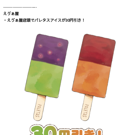
——————————-
えゔぁ屋
・えゔぁ屋店頭でパレタスアイスが30円引き！