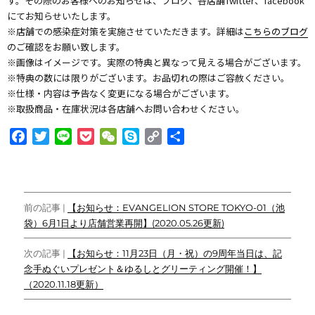
す。その際のお客様へのお知らせは、ブログ、各店舗Twitter、facebook
にてお知らせいたします。
※店舗での感染症対策を実施させていただきます。詳細は
こちらのブログ
のご確認をお願い致します。
※画像はイメージです。実際の特典と異なって見える場合がございます。
※特典の数には限りがございます。お品切れの際はご容赦ください。
※仕様・内容は予告なく変更になる場合がございます。
※取扱商品・在庫状況は各店舗へお問い合わせください。
F
T
L
P
W
S
C
共
a
w
i
o
e
k
o
有
c
i
n
c
C
y
p
e
t
e
k
h
p
y
投
b
t
e
a
e
L
前の記事 |
【お知らせ：EVANGELION STORE TOKYO-01（池
o
e
t
t
i
袋）6月1日より店舗営業再開】(2020.05.26更新)
稿
o
r
n
ナ
k
k
次の記事 |
【お知らせ：11月23日（月・祝）の9周年当日は、記
念手ぬぐいプレゼント＆ゆるしとグリーティング開催！】
ビ
（2020.11.18更新）
ゲ