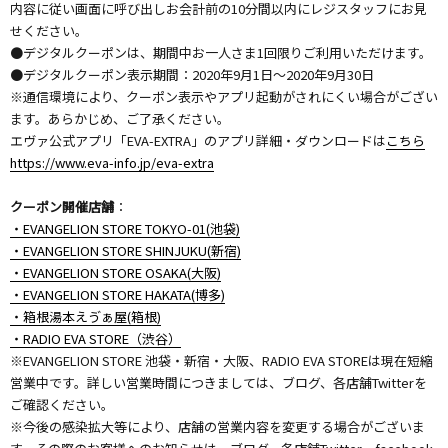
内容に従い画面に呼び出しお会計前の10分間以内にレジスタッフにお見
せください。
●デジタルクーポンは、期間中お一人さま1回限りご利用いただけます。
●デジタルクーポン表示期間：2020年9月1日〜2020年9月30日
※通信環境により、クーポン表示やアプリ起動がされにくい場合がござい
ます。あらかじめ、ご了承ください。
エヴァ公式アプリ「EVA-EXTRA」のアプリ詳細・ダウンロードは
こちら
https://www.eva-info.jp/eva-extra
クーポン開催店舗
：
・EVANGELION STORE TOKYO-01(池袋)
・EVANGELION STORE SHINJUKU(新宿)
・EVANGELION STORE OSAKA(大阪)
・EVANGELION STORE HAKATA(博多)
・箱根湯本えゔぁ屋(箱根)
・RADIO EVA STORE（渋谷）
※EVANGELION STORE 池袋・新宿・大阪、RADIO EVA STOREは現在短縮
営業中です。詳しい営業時間につきましては、ブログ、各店舗Twitterを
ご確認ください。
※今後の感染拡大等により、店舗の営業内容を変更する場合がございま