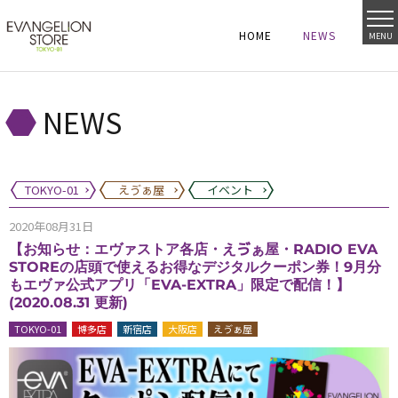
HOME
NEWS
MENU
HOME
NEWS
HOME
NEWS
NEWS
TOKYO-01
えゔぁ屋
イベント
2020年08月31日
【お知らせ：エヴァストア各店・えゔぁ屋・RADIO EVA
STOREの店頭で使えるお得なデジタルクーポン券！9月分
もエヴァ公式アプリ「EVA-EXTRA」限定で配信！】
(2020.08.31 更新)
TOKYO-01
博多店
新宿店
大阪店
えゔぁ屋