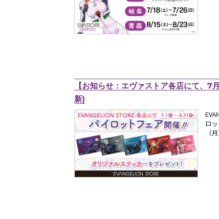
【お知らせ：エヴァストア各店にて、7月1日
新)
EV
ロッ
（月