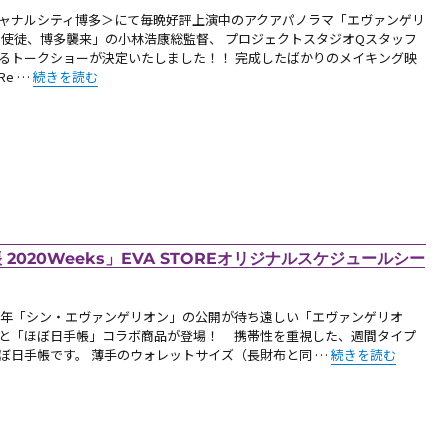
ャナルシティ博多＞にて毎晩好評上演中のアクアパノラマ「エヴァンゲリ
 使徒、博多襲来」の小林浩康総監督、 プロジェクトスタジオQスタッフ
るトークショーが決定いたしました！！ 完成したばかりのメイキング映
“【お知らせ・博多】8/24（土）小林浩康総監督による「エヴァンゲリ
Re …
続きを読む
 2020Weeks」EVA STOREオリジナルスケジュールシー
20年「シン・エヴァンゲリオン」の公開が待ち遠しい「エヴァンゲリオ
と「ほぼ日手帳」コラボ商品が登場！ 携帯性を重視した、週間タイプ
“【新商品】「EVANG
ぼ日手帳です。 薄手のウォレットサイズ（長財布と同 …
続きを読む