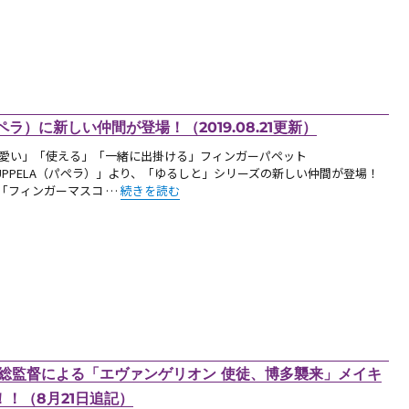
ラ）に新しい仲間が登場！（2019.08.21更新）
愛い」「使える」「一緒に出掛ける」フィンガーパペット
UPPELA（パペラ）」より、「ゆるしと」シリーズの新しい仲間が登場！
“【新商品】「ゆるしと」PUPPELA（パペラ）に新しい仲間
フィンガーマスコ …
続きを読む
康総監督による「エヴァンゲリオン 使徒、博多襲来」メイキ
！（8月21日追記）