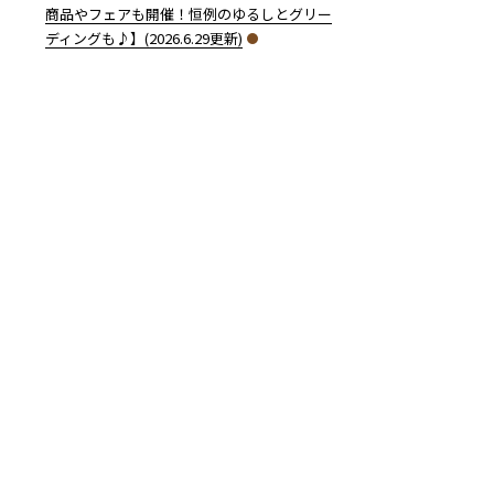
商品やフェアも開催！恒例のゆるしとグリー
ディングも♪】(2026.6.29更新)
7月1日（水）よりパイロットフェア始動！】(2020.06.26更新)” の