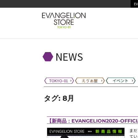
EV
NEWS
TOKYO-01
えゔぁ屋
イベント
タグ:
8月
【新商品：EVANGELION2020-OFFIC
まだ
てい