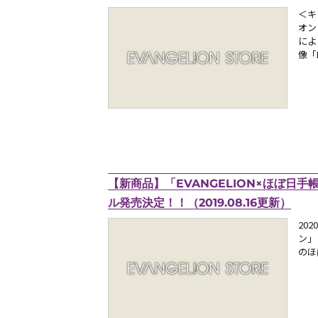
＜キ
オン
によ
像「
【新商品】「EVANGELION×ほぼ日手帳
ル発売決定！！（2019.08.16更新）
20
ン」
のほ