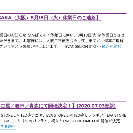
 OSAKA（大阪）8月18日（火）休業日のご連絡】
業日のお知らせ なんばマルイ休館日に伴い、8月18日(火)は休業日とさせ
ただきます。 お客様には、大変ご不便をお掛け致しますが、何卒ご理解
“【お知らせ：EVAN
さいますようお願い申し上げます。 EVANGELION STO …
続きを読む
が名古屋／岐阜／青森にて開催決定！】(2020.07.03更新)
 STORE LIMITED＠ナゴヤ、EVA STORE LIMITED＠モレラギフ、EVA STORE
MITED@エルムゴショガワラと、続々とEVA STORE LIMITEDの開催が決定！
【お知らせ：EVA STORE LIMITEDが名古屋／岐阜／青森にて開催決定！】(2020.0
続きを読む