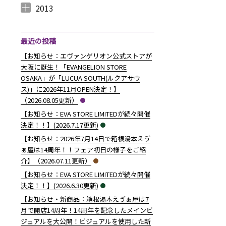
2014年12月 （
2014年11月 （
2014年10月 （
2014年9月 （
2014年8月 （
2014年7月 （
2014年6月 （
2014年5月 （
2014年4月 （
2014年3月 （
2014年2月 （
2014年1月 （
4
2
1
1
6
5
5
10
8
10
7
14
）
）
）
）
）
）
）
）
）
）
）
）
2013
2013年12月 （
2013年11月 （
2013年10月 （
2013年9月 （
2013年8月 （
2013年7月 （
2013年6月 （
6
10
4
6
14
13
8
）
）
）
）
）
）
）
最近の投稿
【お知らせ：エヴァンゲリオン公式ストアが
大阪に誕生！「EVANGELION STORE
OSAKA」が「LUCUA SOUTH(ルクアサウ
GELION STORE OSAKA（大阪）8月18日（火）休業日のご連絡】(2020.08.04
ス)」に2026年11月OPEN決定！】
（2026.08.05更新）
【お知らせ：EVA STORE LIMITEDが続々開催
決定！！】(2026.7.17更新)
【お知らせ：2026年7月14日で箱根湯本えゔ
ぁ屋は14周年！！フェア初日の様子をご紹
介】（2026.07.11更新）
【お知らせ：EVA STORE LIMITEDが続々開催
決定！！】(2026.6.30更新)
【お知らせ・新商品：箱根湯本えゔぁ屋は7
月で開店14周年！14周年を記念したメインビ
7.03更新)” の
ジュアルを大公開！ビジュアルを使用した新