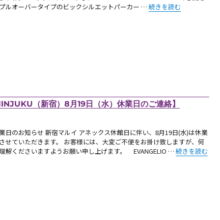
“【新商品：EVANGELION
プルオーバータイプのビックシルエットパーカー …
続きを読む
 SHINJUKU（新宿）8月19日（水）休業日のご連絡】
業日のお知らせ 新宿マルイ アネックス休館日に伴い、8月19日(水)は休業
させていただきます。 お客様には、大変ご不便をお掛け致しますが、何
“【お知らせ：EVA
理解くださいますようお願い申し上げます。 EVANGELIO …
続きを読む